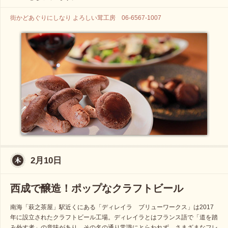
街かどあぐりにしなり よろしい茸工房 06-6567-1007
2月10日
西成で醸造！ポップなクラフトビール
南海「萩之茶屋」駅近くにある「ディレイラ ブリューワークス」は2017
年に設立されたクラフトビール工場。ディレイラとはフランス語で「道を踏
み外す者」の意味があり、その名の通り常識にとらわれず、さまざまなフレ