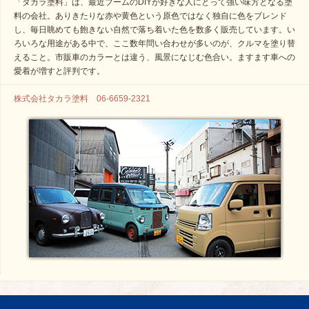
「タカラ塗料」は、最近ブームのDIYが好きな人にとって強い味方となる塗
料の会社。ありきたりな赤や黄色という原色ではなく独自に色をブレンド
し、毎日眺めても飽きない自然で落ち着いた色を数多く販売しています。い
ろいろな用途がある中で、ここ数年問い合わせが多いのが、クルマを塗り替
えること。市販車のカラーとは違う、風景になじむ色合い。ますます車への
愛着が増すと評判です。
株式会社タカラ塗料 06-6659-2321