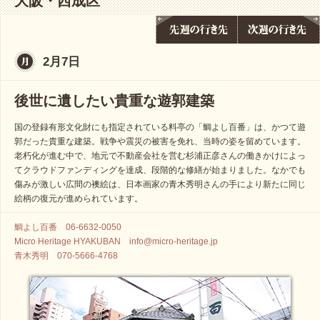
大阪・西成区
2月7日
後世に遺したい貴重な遊郭建築
国の登録有形文化財にも指定されている料亭の「鯛よし百番」は、かつて遊
郭だった貴重な建築。戦争や震災の被害を免れ、当時の姿を留めています。
老朽化が進む中で、地元で不動産会社を営む杉浦正彦さんの働きかけによっ
てクラウドファンディングを達成、段階的な修繕が始まりました。なかでも
傷みが激しい広間の襖絵は、日本画家の青木秀明さんの手により新たに同じ
絵柄の復元が進められています。
鯛よし百番 06-6632-0050
Micro Heritage HYAKUBAN info@micro-heritage.jp
青木秀明 070-5666-4768