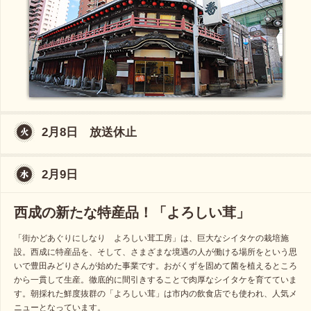
2月8日 放送休止
2月9日
西成の新たな特産品！「よろしい茸」
「街かどあぐりにしなり よろしい茸工房」は、巨大なシイタケの栽培施
設。西成に特産品を、そして、さまざまな境遇の人が働ける場所をという思
いで豊田みどりさんが始めた事業です。おがくずを固めて菌を植えるところ
から一貫して生産。徹底的に間引きすることで肉厚なシイタケを育てていま
す。朝採れた鮮度抜群の「よろしい茸」は市内の飲食店でも使われ、人気メ
ニューとなっています。