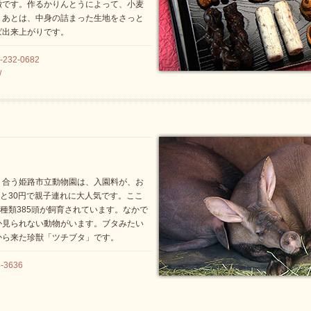
徴です。作るかりんとうによって、小麦
。あとは、中身の詰まった生地をさっと
ば出来上がりです。
32-0682
/
り合う姫路市立動物園は、入園料が、お
んと30円で親子連れに大人気です。ここ
4種類385頭が飼育されています。なかで
か見られない動物がいます。ブタみたい
から来た珍獣「ツチブタ」です。
3636