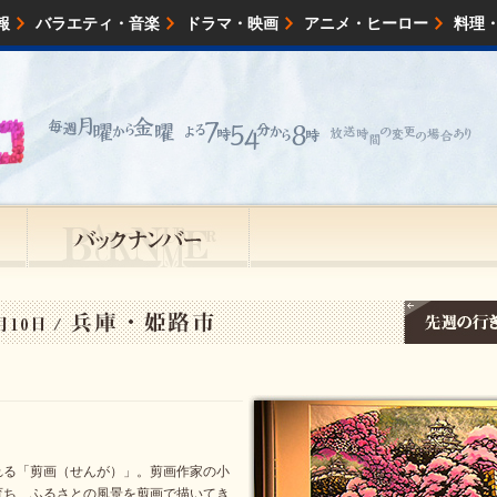
報
バラエティ・音楽
ドラマ・映画
アニメ・ヒーロー
料理
映画・試写会
イベント
会社情報
れる「剪画（せんが）」。剪画作家の小
育ち、ふるさとの風景を剪画で描いてき