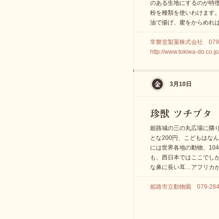
のある生地にするのが特
粉を種類を使いわけます
油で揚げ、蜜をからめれ
常磐堂製菓株式会社 079-2
http://www.tokiwa-do.co.jp
3月10日
姫路城の三の丸広場に隣
とな200円、こどもはな
には世界各地の動物、10
も、西日本ではここでし
な鼻に長い耳…アフリカ
姫路市立動物園 079-284-