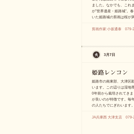
ました。なかでも、これ
が”世界遺産・姫路城”。
いた姫路城の剪画は桜が
剪画作家:小坂通泰 079-28
3月7日
姫路市の南東部、大津区
います。この辺りは湿地帯
0年前から栽培されてき
が良いのが特徴です。毎
の人たちでにぎわいます
JA兵庫西 大津支店 079-2