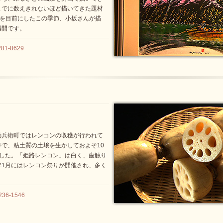
までに数えきれないほど描いてきた題材
春を目前にしたこの季節、小坂さんが描
満開です。
1-8629
勘兵衛町ではレンコンの収穫が行われて
で、粘土質の土壌を生かしておよそ10
ました。「姫路レンコン」は白く、歯触り
年1月にはレンコン祭りが開催され、多く
。
36-1546