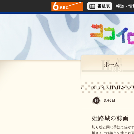
番組表
報道・情
アナウンサー
ライフスタイル
3月6日
切り絵と同じ手法で描か
坂さんは姫路市で生まれ