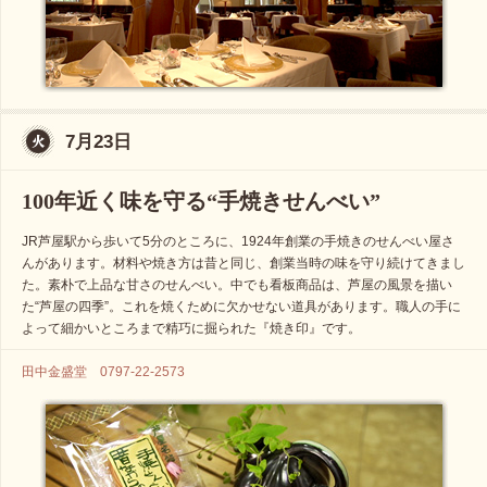
7月23日
100年近く味を守る“手焼きせんべい”
JR芦屋駅から歩いて5分のところに、1924年創業の手焼きのせんべい屋さ
んがあります。材料や焼き方は昔と同じ、創業当時の味を守り続けてきまし
た。素朴で上品な甘さのせんべい。中でも看板商品は、芦屋の風景を描い
た“芦屋の四季”。これを焼くために欠かせない道具があります。職人の手に
よって細かいところまで精巧に掘られた『焼き印』です。
田中金盛堂 0797-22-2573