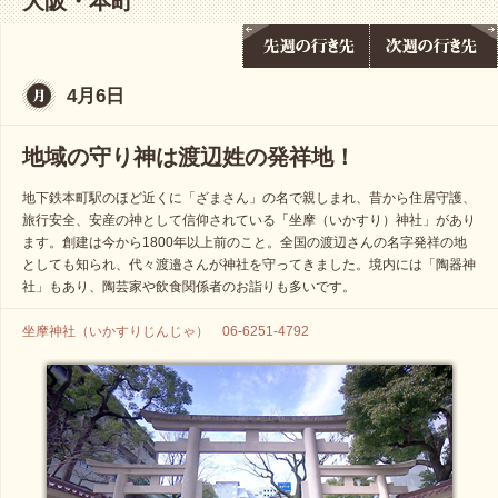
大阪・本町
4月6日
地域の守り神は渡辺姓の発祥地！
地下鉄本町駅のほど近くに「ざまさん」の名で親しまれ、昔から住居守護、
旅行安全、安産の神として信仰されている「坐摩（いかすり）神社」があり
ます。創建は今から1800年以上前のこと。全国の渡辺さんの名字発祥の地
としても知られ、代々渡邉さんが神社を守ってきました。境内には「陶器神
社」もあり、陶芸家や飲食関係者のお詣りも多いです。
坐摩神社（いかすりじんじゃ） 06-6251-4792