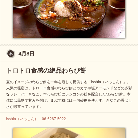
4月8日
トロトロ食感の絶品わらび餅
夏のイメージのわらび餅を一年を通して提供する「isshin（いっしん）」。
人気の秘密は、トロトロ食感のわらび餅とカカオや塩アーモンドなどの多彩
なフレーバーきなこ。本わらび粉にレンコンの粉を配合した“わらび餅”。本
体には黒糖で甘みを付け、まぶす粉には一切砂糖を使わず、きなこの香ばし
さが際立っています。
isshin（いっしん） 06-6267-5022