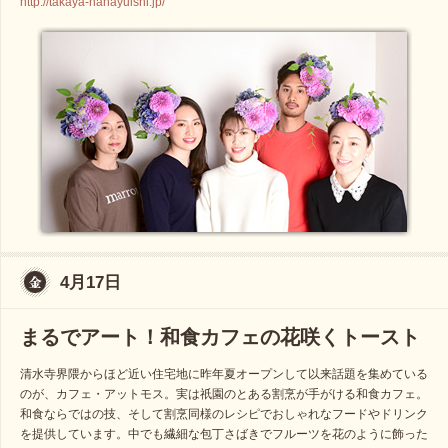
http://takaya-hanayuishi.jp/
4月17日
まるでアート！和食カフェの花咲くトースト
清水寺界隈からほど近い住宅地に昨年夏オープンして以来話題を集めている
のが、カフェ・アットモス。実は祇園のとある割烹が手がける和食カフェ。
和食ならではの技、そして割烹同様のレシピでおしゃれなフードやドリンク
を提供しています。中でも繊細な包丁さばきでフルーツを花のように飾った