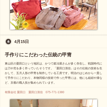
4月15日
手作りにこだわった伝統の甲冑
東山区の粟田口という地区は、かつて鍛冶屋さんが多く存在し、戦国時代に
は刀や兜を多く作っていたそうです。「粟田口清信」はその伝統の技術を生
かして、五月人形の甲冑を制作している工房です。明治のはじめから一貫し
て手作りにこだわり、本物同様の技術で作った甲冑には、他にも組紐や漆な
ど、京都の職人技が集められています。
有限会社 粟田口 粟田口清信 075-771-1380