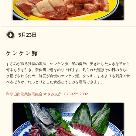
5月23日
すさみが誇る独特の漁法、ケンケン漁。船の両舷に突き出した大きな竿から
何本も糸を引き、疑似餌で鰹を釣り上げます。釣られた鰹はその日のうちに
水揚げされるため、鮮度が自慢のケンケン鰹。タタキにするよりも刺身で食
べるほうが、ねっとりとした食感とうまみを堪能できます。
和歌山南漁業協同組合 すさみ支所 | 0739-55-2002