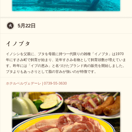
5月22日
イノシシを父親に、ブタを母親に持つ一代限りの雑種「イノブタ」は1970
年にすさみ町で飼育が始まり、近年すさみ名物として飼育頭数が増えていま
す。昨年には「イブの恵み」と名づけたブランド肉の販売を開始しました。
ブタよりもあっさりとして脂の甘みが強いのが特徴です。
ホテルベルヴェデーレ | 0739-55-3630