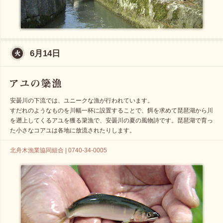
6月14日
安曇川の下流では、ユニークな漁が行われています。
すだれのようなものを川幅一杯に設置することで、餌を求めて琵琶湖から川
を遡上してくるアユを獲る簗漁で、安曇川の夏の風物詩です。琵琶湖で育っ
た小さなコアユは各地に放流されたりします。
北舟木漁業協同組合 | 0740-34-0005