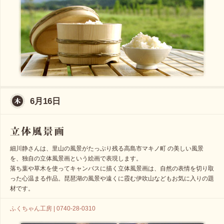
6月16日
細川静さんは、里山の風景がたっぷり残る高島市マキノ町 の美しい風景
を、独自の立体風景画という絵画で表現します。
落ち葉や草木を使ってキャンバスに描く立体風景画は、自然の表情を切り取
った心温まる作品。琵琶湖の風景や遠くに霞む伊吹山などもお気に入りの題
材です。
ふくちゃん工房 | 0740-28-0310