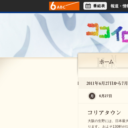
番組表
報道・情
アナウンサー
ライフスタイル
6月27日
大阪の生野には、日本最
ります。 およそ130軒