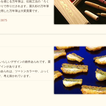
みを感じる万年筆は、伝統工法の「ろく
作りで作りだされます。屋久杉の万年筆
使用した万年筆は大変貴重です。
3875
わいらしいデザインの創作あられです。栗
ザインがあります。
のあられは、ツートンカラーや、ぷっく
で、考え抜かれています。