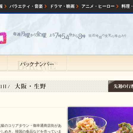
報
バラエティ・音楽
ドラマ・映画
アニメ・ヒーロー
料理
映画・試写会
イベント
会社情報
大級のコリアタウン・御幸通商店街があ
がひしめき、韓国の食品などを売っていま