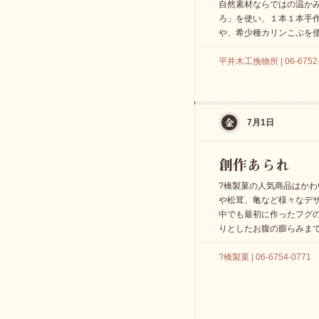
自然素材ならではの温か
ろ」を使い、１本１本手
や、希少種カリンこぶを
平井木工挽物所 | 06-6752-
7月1日
?橋製菓の人気商品はか
や松茸、亀など様々なデ
中でも最初に作ったフグ
りとしたお腹の膨らみま
?橋製菓 | 06-6754-0771