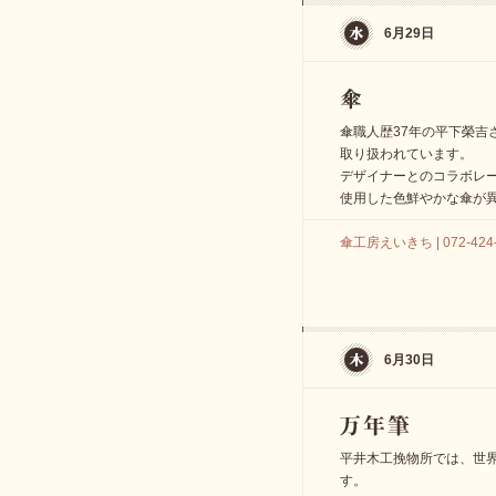
6月29日
傘職人歴37年の平下榮吉
取り扱われています。
デザイナーとのコラボレ
使用した色鮮やかな傘が
傘工房えいきち | 072-424-
6月30日
平井木工挽物所では、世
す。