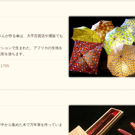
さんが作る傘は、大手百貨店や通販でも
ーションで生まれた、アフリカの生地を
異彩を放ちます。
1755
界中から集めた木で万年筆を作っていま