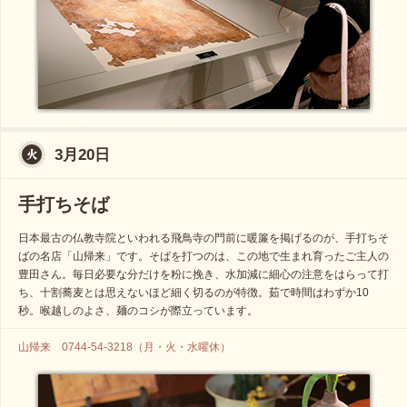
3月20日
手打ちそば
日本最古の仏教寺院といわれる飛鳥寺の門前に暖簾を掲げるのが、手打ちそ
ばの名店「山帰来」です。そばを打つのは、この地で生まれ育ったご主人の
豊田さん。毎日必要な分だけを粉に挽き、水加減に細心の注意をはらって打
ち、十割蕎麦とは思えないほど細く切るのが特徴。茹で時間はわずか10
秒。喉越しのよさ、麺のコシが際立っています。
山帰来 0744-54-3218（月・火・水曜休）