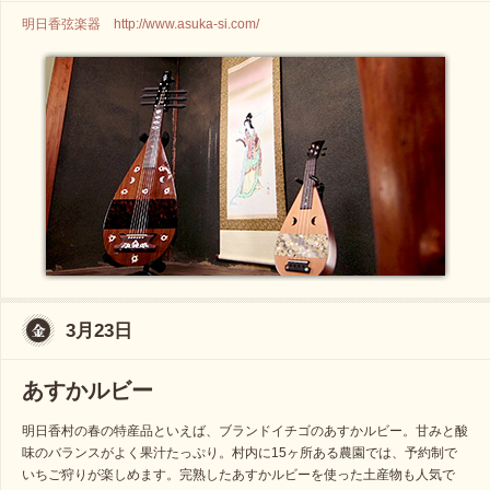
明日香弦楽器 http://www.asuka-si.com/
3月23日
あすかルビー
明日香村の春の特産品といえば、ブランドイチゴのあすかルビー。甘みと酸
味のバランスがよく果汁たっぷり。村内に15ヶ所ある農園では、予約制で
いちご狩りが楽しめます。完熟したあすかルビーを使った土産物も人気で