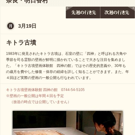
奈良・明日香村
3月19日
キトラ古墳
1983年に発見されたキトラ古墳は、石室の壁に「四神」と呼ばれる方角や
季節を司る霊獣の壁画が鮮明に描かれていることで大きな注目を集めまし
た。「キトラ古墳壁画体験館 四神の館」ではその歴史的意義や、30年も
の歳月を費やした修復・保存の経緯を詳しく知ることができます。また、年
４回ほど実際の壁画の一般公開も行なわれています。
キトラ古墳壁画体験館 四神の館 0744-54-5105
※壁画の一般公開は年間４回を予定
（放送の時点では公開していません）