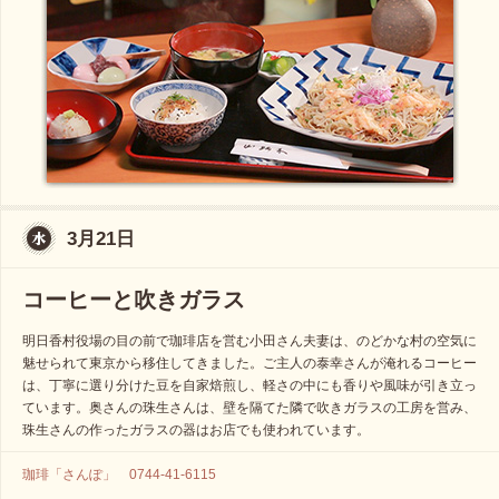
3月21日
コーヒーと吹きガラス
明日香村役場の目の前で珈琲店を営む小田さん夫妻は、のどかな村の空気に
魅せられて東京から移住してきました。ご主人の泰幸さんが淹れるコーヒー
は、丁寧に選り分けた豆を自家焙煎し、軽さの中にも香りや風味が引き立っ
ています。奥さんの珠生さんは、壁を隔てた隣で吹きガラスの工房を営み、
珠生さんの作ったガラスの器はお店でも使われています。
珈琲「さんぽ」 0744-41-6115