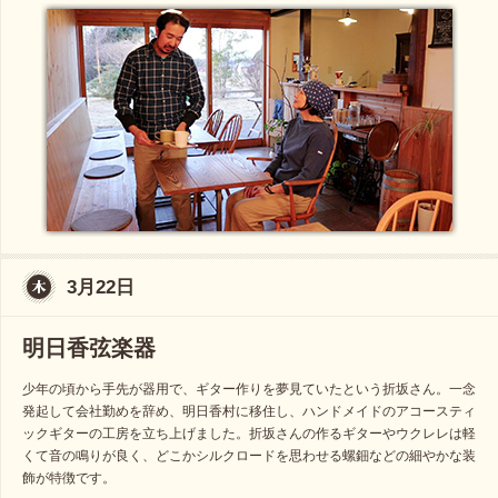
3月22日
明日香弦楽器
少年の頃から手先が器用で、ギター作りを夢見ていたという折坂さん。一念
発起して会社勤めを辞め、明日香村に移住し、ハンドメイドのアコースティ
ックギターの工房を立ち上げました。折坂さんの作るギターやウクレレは軽
くて音の鳴りが良く、どこかシルクロードを思わせる螺鈿などの細やかな装
飾が特徴です。