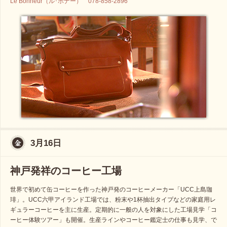
Le Bonheur（ル･ボナー） 078-858-2896
3月16日
神戸発祥のコーヒー工場
世界で初めて缶コーヒーを作った神戸発のコーヒーメーカー「UCC上島珈
琲」。UCC六甲アイランド工場では、粉末や1杯抽出タイプなどの家庭用レ
ギュラーコーヒーを主に生産。定期的に一般の人を対象にした工場見学「コ
ーヒー体験ツアー」も開催。生産ラインやコーヒー鑑定士の仕事も見学、で