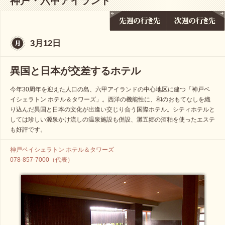
神戸・六甲アイランド
3月12日
異国と日本が交差するホテル
今年30周年を迎えた人口の島、六甲アイランドの中心地区に建つ「神戸ベ
イシェラトン ホテル＆タワーズ」。西洋の機能性に、和のおもてなしを織
り込んだ異国と日本の文化が出逢い交じり合う国際ホテル。シティホテルと
しては珍しい源泉かけ流しの温泉施設も併設、灘五郷の酒粕を使ったエステ
も好評です。
神戸ベイシェラトン ホテル＆タワーズ
078-857-7000（代表）