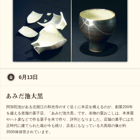
6月13日
阿弥陀池がある北堀江の和光寺のすぐ近くに本店を構えるのが、創業200年
を越える老舗の菓子店、「あみだ池大黒」です。名物の粟おこしは、本来粟
やハト麦などで作る菓子を米で作り、評判となりました。店舗の裏手には大
正時代に建てられた蔵が今も残り、店名にもなっている大黒様の像が約
3500体保管されています。