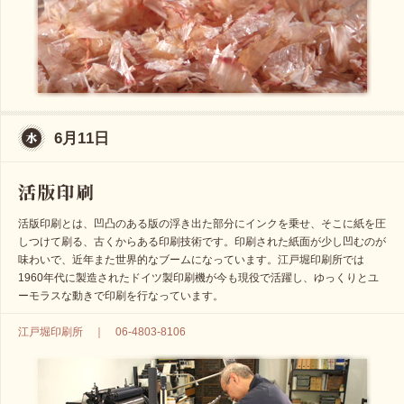
6月11日
活版印刷とは、凹凸のある版の浮き出た部分にインクを乗せ、そこに紙を圧
しつけて刷る、古くからある印刷技術です。印刷された紙面が少し凹むのが
味わいで、近年また世界的なブームになっています。江戸堀印刷所では
1960年代に製造されたドイツ製印刷機が今も現役で活躍し、ゆっくりとユ
ーモラスな動きで印刷を行なっています。
江戸堀印刷所 ｜ 06-4803-8106