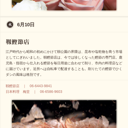
6月10日
江戸時代から昭和の初めにかけて靱公園の界隈は、昆布や塩乾物を商う市場
としてにぎわいました。靱鰹節店は、今では珍しくなった鰹節の専門店。鹿
児島・指宿から仕入れる鰹節を毎日用途に合わせて削り、市内の料理店など
に届けています。近所へは自転車で配達することも。削りたての鰹節でひく
ダシの風味は格別です。
靱鰹節店 ｜ 06-6443-9841
日本料理 梅堂 ｜ 06-6586-9603