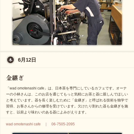
6月12日
「wad omotenashi cafe」は、日本茶を専門にしているカフェです。オーナ
ーの小林さんは、このお店を通じてもっと気軽にお茶と器に親しんでほしい
と考えています。器を長く楽しむために「金継ぎ」と呼ばれる技術を独学で
習得、お客さんからの修理を受けています。欠けたり割れた器も金継ぎを施
すと、以前より味わいのある器によみがえります。
wad omotenashi cafe ｜ 06-7505-2095