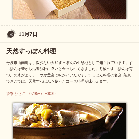
11月7日
天然すっぽん料理
丹波市山南町は、数少ない天然すっぽんの生息地として知られています。す
っぽんは昔から滋養強壮に良いと食べられてきました。丹波のすっぽんは育
つ川の水がよく、エサが豊富で味がいいんです。すっぽん料理の名店･茶寮
ひさごでは、天然すっぽんを使ったコース料理が味わえます。
茶寮 ひさご 0795−76−0089