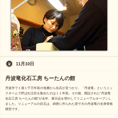
11月10日
丹波竜化石工房 ちーたんの館
丹波市で１億１千万年前の地層から化石が見つかり、「丹波竜」というニッ
クネームで呼ばれ注目を集めたのは１１年前。その後、開設された“丹波竜
化石工房 ちーたんの館”が去年、展示品を増やしてリニューアルオープンし
ました。リニューアルの目玉は、綿密に作られた原寸大の丹波竜の全身骨格
模型です。