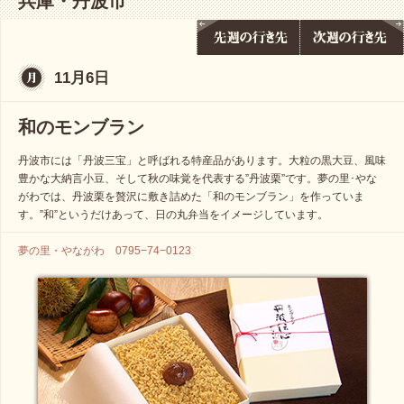
兵庫・丹波市
11月6日
和のモンブラン
丹波市には「丹波三宝」と呼ばれる特産品があります。大粒の黒大豆、風味
豊かな大納言小豆、そして秋の味覚を代表する”丹波栗”です。夢の里･やな
がわでは、丹波栗を贅沢に敷き詰めた「和のモンブラン」を作っていま
す。”和”というだけあって、日の丸弁当をイメージしています。
夢の里・やながわ 0795−74−0123