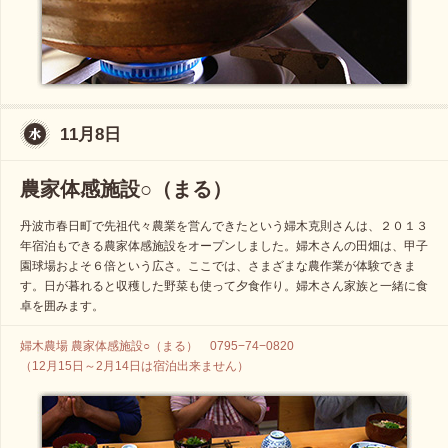
11月8日
農家体感施設○（まる）
丹波市春日町で先祖代々農業を営んできたという婦木克則さんは、２０１３
年宿泊もできる農家体感施設をオープンしました。婦木さんの田畑は、甲子
園球場およそ６倍という広さ。ここでは、さまざまな農作業が体験できま
す。日が暮れると収穫した野菜も使って夕食作り。婦木さん家族と一緒に食
卓を囲みます。
婦木農場 農家体感施設○（まる） 0795−74−0820
（12月15日～2月14日は宿泊出来ません）