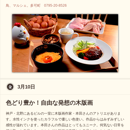
鳥、マルシェ。多可町 0795-20-8526
3月10日
色どり豊か！自由な発想の木版画
神戸・北野にあるビルの一室に木版画作家・本田さんのアトリエがありま
す。水性インクを使ったカラフルで優しい色使い。作品からはみずみずしい
感性が溢れています。本田さんの作品はとってもユニーク。何気ない日常を