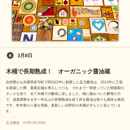
3月8日
木桶で長期熟成！ オーガニック醤油蔵
自然豊かな兵庫県多可町で明治22年に創業した足立醸造は、2012年に工場
を新築した際、最新設備を導入しつつも、それまで一部使っていた樹脂製の
タンクを捨て、全て木桶での醸造に戻しました。桶に棲みついた酵母の力
で、温度調整をせず一年以上の長期熟成を経て搾る醤油は香りも風味も格別
です。昨年新たに蔵を増築。真新しい吉野杉の木桶がずらりと並んでいま
す。
足立醸造 0795-35-0031