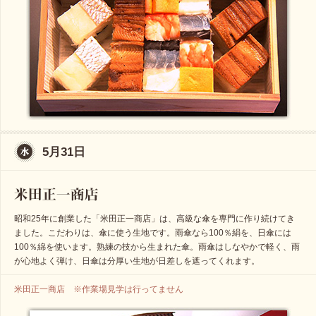
5月31日
昭和25年に創業した「米田正一商店」は、高級な傘を専門に作り続けてき
ました。こだわりは、傘に使う生地です。雨傘なら100％絹を、日傘には
100％綿を使います。熟練の技から生まれた傘。雨傘はしなやかで軽く、雨
が心地よく弾け、日傘は分厚い生地が日差しを遮ってくれます。
米田正一商店 ※作業場見学は行ってません