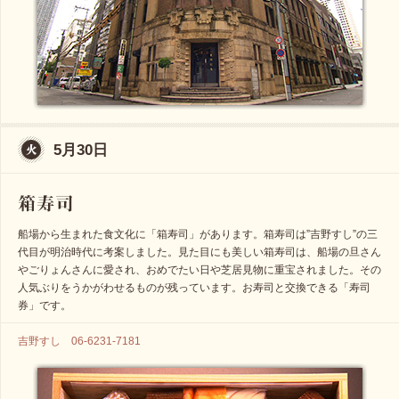
5月30日
船場から生まれた食文化に「箱寿司」があります。箱寿司は”吉野すし”の三
代目が明治時代に考案しました。見た目にも美しい箱寿司は、船場の旦さん
やごりょんさんに愛され、おめでたい日や芝居見物に重宝されました。その
人気ぶりをうかがわせるものが残っています。お寿司と交換できる「寿司
券」です。
吉野すし 06-6231-7181