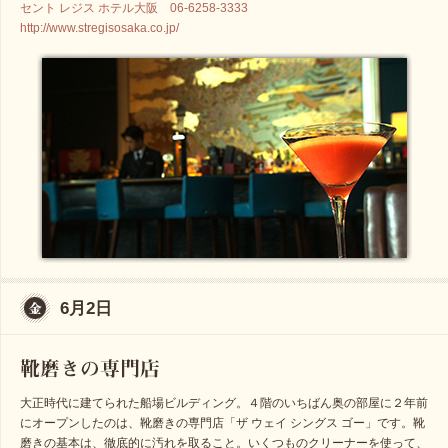
セント レジス ホテル大阪 06-6258-3333
http://www.stregisosaka.co.jp/
6月2日
大正時代に建てられた船場ビルディング。４階のいちばん奥の部屋に２年前
にオープンしたのは、靴磨きの専門店「ザ ウェイ シングス ゴー」です。靴
磨きの基本は、徹底的に汚れを取ること。いくつものクリーナーを使って、