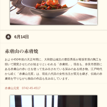
6月14日
およそ450年前の天正年間に、大和郡山城主の豊臣秀長が尾張常滑の陶工を
招いて開窯させたのが始まりといわれる「赤膚焼」。現在も、奈良市西部に
ある赤膚山の赤い土を使って生み出されている深みのある焼き物。江戸時代
から続く「赤膚山元窯」は、現在八代目の女性当主が窯元を継ぎ、伝統の赤
膚焼を守りながら独自の作品も生み出しています。
赤膚山元窯 0742-45-4517