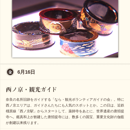
6月16日
奈良の名所旧跡をガイドする「なら・観光ボランティアガイドの会」。特に
西ノ京エリアは、ガイドさんたちにも人気のスポットとか。この日は、近鉄
橿原線「西ノ京駅」からスタートして、薬師寺をあとに、世界遺産の唐招提
寺へ。鑑真和上が創建した唐招提寺には、数多くの国宝、重要文化財の伽藍
が創建以来残ります。