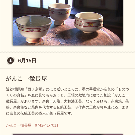
6月15日
近鉄橿原線「西ノ京駅」にほど近いところに、墨の墨運堂が奈良の「ものづ
くりの真髄」を直に見てもらおうと、工場の敷地内に建てた施設「がんこ一
徹長屋」があります。奈良一刀彫、大和漆工芸、ならくみひも、赤膚焼、茶
筌、奈良筆など県内を代表する伝統工芸、８作家の工房が軒を連ねる、まさ
に奈良の伝統工芸の職人が集う長屋です。
がんこ一徹長屋 0742-41-7011