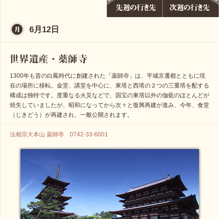
6月12日
1300年も昔の白鳳時代に創建された「薬師寺」は、平城京遷都とともに現
在の場所に移転。金堂、講堂を中心に、東塔と西塔の２つの三重塔を配する
構成は独特です。度重なる火災などで、国宝の東塔以外の伽藍のほとんどが
焼失していましたが、昭和になってから次々と復興再建が進み、今年、食堂
（じきどう）が再建され、一般公開されます。
法相宗大本山 薬師寺 0742-33-6001