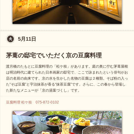
5月11日
茅葺の邸宅でいただく京の豆腐料理
渡月橋のたもとに豆腐料理の「松ケ枝」があります。庭の奥に佇む茅葺屋根
は明治時代に建てられた日本画家の邸宅で、ここで詠まれたという俳句がお
店の名前の由来です。京の水を生かした名物の豆腐は２種類。そば粉の入っ
た“そば豆腐”と宇治抹茶が香る“抹茶豆腐”です。さらに、この春から登場し
た新たなメニューが「京の湯葉づくし」です。
豆腐料理 松ケ枝 075-872-0102