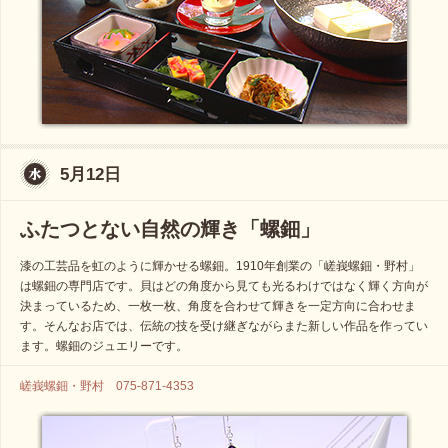
5月12日
ふたつとない自然の輝き「螺鈿」
漆の工芸品を虹のように輝かせる螺鈿。1910年創業の「嵯峩螺鈿・野村」
は螺鈿の専門店です。貝はどの角度から見ても光るわけではなく輝く方向が
決まっているため、一枚一枚、角度を合わせて輝きを一定方向に合わせま
す。そんなお店では、伝統の技を受け継ぎながらまた新しい作品を作ってい
ます。螺鈿のジュエリーです。
嵯峩螺鈿・野村 075-871-4353