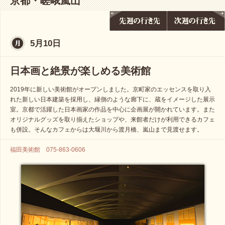
京都・嵯峨嵐山
5月10日
日本画と絶景が楽しめる美術館
2019年に新しい美術館がオープンしました。京町家のエッセンスを取り入
れた新しい日本建築を採用し、縁側のような廊下に、蔵をイメージした展示
室。京都で活躍した日本画家の作品を中心に企画展が開かれています。また
オリジナルグッズを取り揃えたショップや、来館者だけが利用できるカフェ
も併設。そんなカフェからは大堰川から渡月橋、嵐山まで見渡せます。
福田美術館 075-863-0606