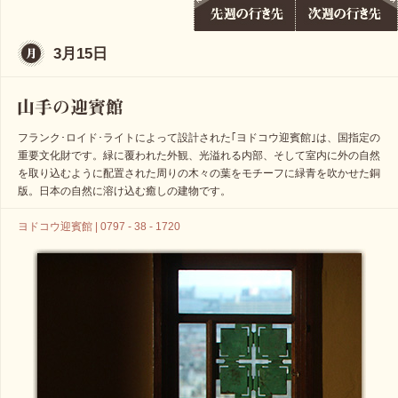
3月15日
フランク･ロイド･ライトによって設計された｢ヨドコウ迎賓館｣は、国指定の
重要文化財です。緑に覆われた外観、光溢れる内部、そして室内に外の自然
を取り込むように配置された周りの木々の葉をモチーフに緑青を吹かせた銅
版。日本の自然に溶け込む癒しの建物です。
ヨドコウ迎賓館 | 0797 - 38 - 1720