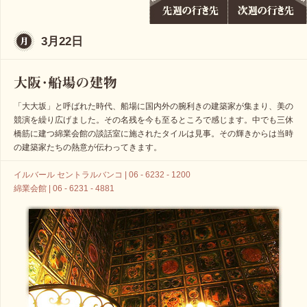
3月22日
「大大坂」と呼ばれた時代、船場に国内外の腕利きの建築家が集まり、美の
競演を繰り広げました。その名残を今も至るところで感じます。中でも三休
橋筋に建つ綿業会館の談話室に施されたタイルは見事。その輝きからは当時
の建築家たちの熱意が伝わってきます。
イルバール セントラルバンコ | 06 - 6232 - 1200
綿業会館 | 06 - 6231 - 4881