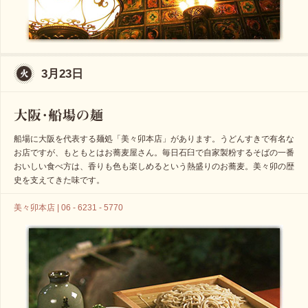
3月23日
船場に大阪を代表する麺処「美々卯本店」があります。うどんすきで有名な
お店ですが、もともとはお蕎麦屋さん。毎日石臼で自家製粉するそばの一番
おいしい食べ方は、香りも色も楽しめるという熱盛りのお蕎麦。美々卯の歴
史を支えてきた味です。
美々卯本店 | 06 - 6231 - 5770