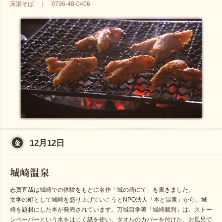
床瀬そば ｜ 0796-48-0406
12月12日
志賀直哉は城崎での体験をもとに名作「城の崎にて」を書きました。
文学の町として城崎を盛り上げていこうとNPO法人「本と温泉」から、城
崎を題材にした本が発売されています。万城目学著「城崎裁判」は、ストー
ンペーパーという水をはじく紙を使い、タオルのカバーを付けた、お風呂で