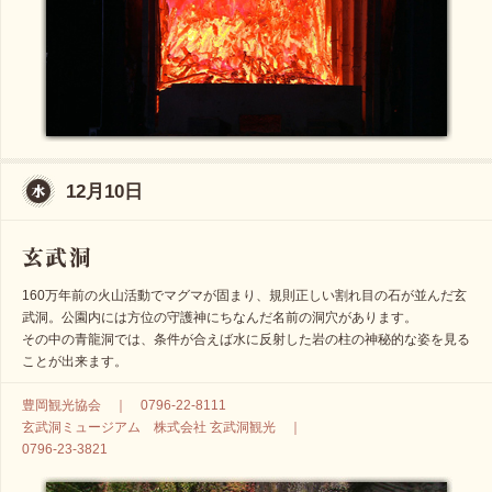
12月10日
160万年前の火山活動でマグマが固まり、規則正しい割れ目の石が並んだ玄
武洞。公園内には方位の守護神にちなんだ名前の洞穴があります。
その中の青龍洞では、条件が合えば水に反射した岩の柱の神秘的な姿を見る
ことが出来ます。
豊岡観光協会 ｜ 0796-22-8111
玄武洞ミュージアム 株式会社 玄武洞観光 ｜
0796-23-3821