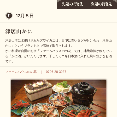
12月８日
津居山港に水揚げされたズワイガニは、目印に青いタグが付けられ「津居山
かに」というブランド名で高値で取引されます。
かに料理が自慢のお宿「ファームハウスのの花」では、地元漁師が飲んでい
る「かに酒」がいただけます。干したカニを日本酒に入れた風味豊かなお酒
です。
ファームハウスのの花 ｜ 0796-28-3237