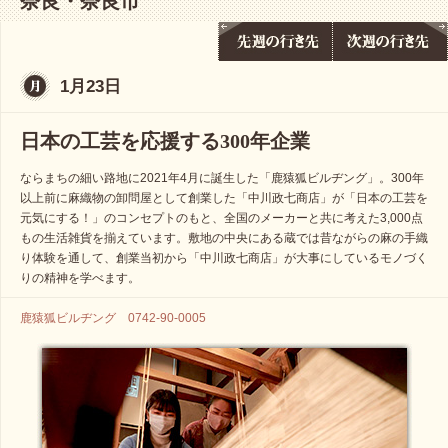
奈良・奈良市
1月23日
日本の工芸を応援する300年企業
ならまちの細い路地に2021年4月に誕生した「鹿猿狐ビルヂング」。300年
以上前に麻織物の卸問屋として創業した「中川政七商店」が「日本の工芸を
元気にする！」のコンセプトのもと、全国のメーカーと共に考えた3,000点
もの生活雑貨を揃えています。敷地の中央にある蔵では昔ながらの麻の手織
り体験を通して、創業当初から「中川政七商店」が大事にしているモノづく
りの精神を学べます。
鹿猿狐ビルヂング 0742-90-0005