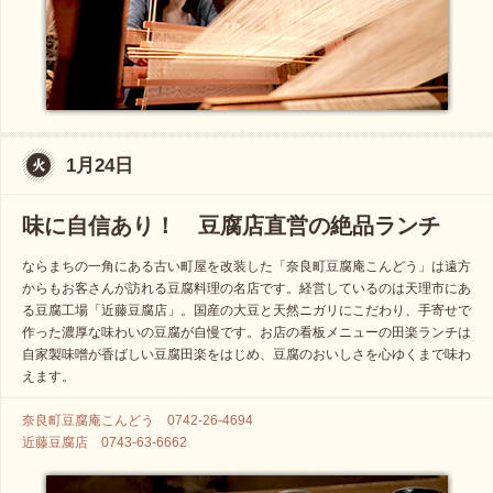
1月24日
味に自信あり！ 豆腐店直営の絶品ランチ
ならまちの一角にある古い町屋を改装した「奈良町豆腐庵こんどう」は遠方
からもお客さんが訪れる豆腐料理の名店です。経営しているのは天理市にあ
る豆腐工場「近藤豆腐店」。国産の大豆と天然ニガリにこだわり、手寄せで
作った濃厚な味わいの豆腐が自慢です。お店の看板メニューの田楽ランチは
自家製味噌が香ばしい豆腐田楽をはじめ、豆腐のおいしさを心ゆくまで味わ
えます。
奈良町豆腐庵こんどう 0742-26-4694
近藤豆腐店 0743-63-6662