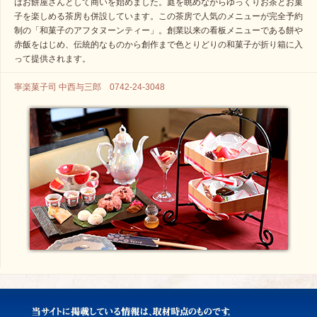
はお餅屋さんとして商いを始めました。庭を眺めながらゆっくりお茶とお菓
子を楽しめる茶房も併設しています。この茶房で人気のメニューが完全予約
制の「和菓子のアフタヌーンティー」。創業以来の看板メニューである餅や
赤飯をはじめ、伝統的なものから創作まで色とりどりの和菓子が折り箱に入
って提供されます。
寧楽菓子司 中西与三郎 0742-24-3048