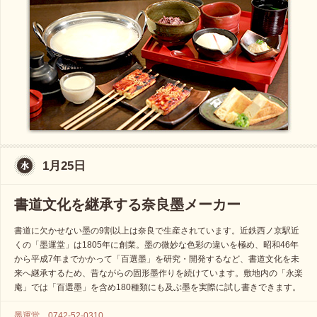
1月25日
書道文化を継承する奈良墨メーカー
書道に欠かせない墨の9割以上は奈良で生産されています。近鉄西ノ京駅近
くの「墨運堂」は1805年に創業。墨の微妙な色彩の違いを極め、昭和46年
から平成7年までかかって「百選墨」を研究・開発するなど、書道文化を未
来へ継承するため、昔ながらの固形墨作りを続けています。敷地内の「永楽
庵」では「百選墨」を含め180種類にも及ぶ墨を実際に試し書きできます。
墨運堂 0742-52-0310