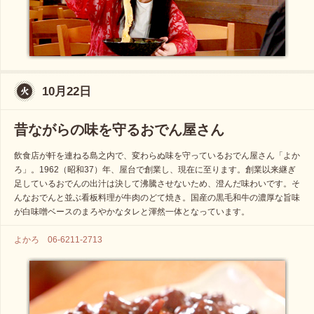
10月22日
昔ながらの味を守るおでん屋さん
飲食店が軒を連ねる島之内で、変わらぬ味を守っているおでん屋さん「よか
ろ」。1962（昭和37）年、屋台で創業し、現在に至ります。創業以来継ぎ
足しているおでんの出汁は決して沸騰させないため、澄んだ味わいです。そ
んなおでんと並ぶ看板料理が牛肉のどて焼き。国産の黒毛和牛の濃厚な旨味
が白味噌ベースのまろやかなタレと渾然一体となっています。
よかろ 06-6211-2713