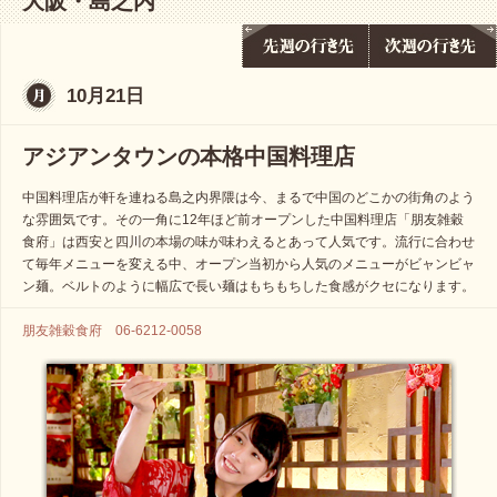
大阪・島之内
10月21日
アジアンタウンの本格中国料理店
中国料理店が軒を連ねる島之内界隈は今、まるで中国のどこかの街角のよう
な雰囲気です。その一角に12年ほど前オープンした中国料理店「朋友雑穀
食府」は西安と四川の本場の味が味わえるとあって人気です。流行に合わせ
て毎年メニューを変える中、オープン当初から人気のメニューがビャンビャ
ン麺。ベルトのように幅広で長い麺はもちもちした食感がクセになります。
朋友雑穀食府 06-6212-0058