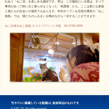
れあう「ねこ浴」を楽しめる施設です。実は、この施設にいる猫は、すべて
事情があって飼い主と暮らせなくなった「保護猫」たち。ここは新たな家族
と猫たちの出会いの場所でもあります。年内オープンを目指す隣室の「ねこ
旅籠」では、猫たちのふるまいを眺めながら一泊することができます。
ねこ浴場＆ねこ旅籠 ネコリパブリック大阪 06-4708-3889
© ABC TV All rights reserved.