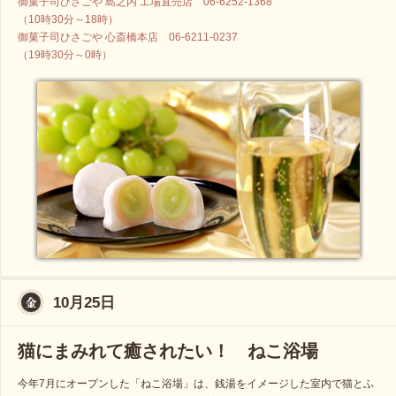
御菓子司ひさごや 島之内 工場直売店 06-6252-1368
（10時30分～18時）
御菓子司ひさごや 心斎橋本店 06-6211-0237
（19時30分～0時）
10月25日
猫にまみれて癒されたい！ ねこ浴場
今年7月にオープンした「ねこ浴場」は、銭湯をイメージした室内で猫とふ