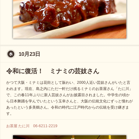
10月23日
令和に復活！ ミナミの芸妓さん
かつて大阪・ミナミは花街として賑わい、2000人近い芸妓さんがいたと言
われます。現在、島之内にただ一軒だけ残るミナミのお茶屋さん「たに川」
で、この春11年ぶりに新人芸妓さんがお披露目されました。中学生の頃か
ら日本舞踊を学んでいたという玉幸さんと、大阪の伝統文化にずっと憧れが
あったという多美鶴さん。令和の時代に江戸時代からの伝統を受け継ぎま
す。
お茶屋 たに川 06-6211-2219