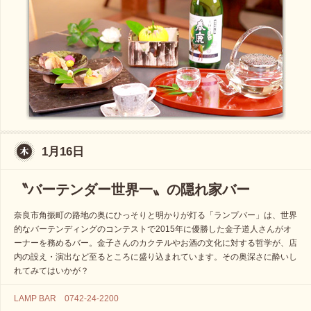
1月16日
〝バーテンダー世界一〟の隠れ家バー
奈良市角振町の路地の奥にひっそりと明かりが灯る「ランプバー」は、世界
的なバーテンディングのコンテストで2015年に優勝した金子道人さんがオ
ーナーを務めるバー。金子さんのカクテルやお酒の文化に対する哲学が、店
内の設え・演出など至るところに盛り込まれています。その奥深さに酔いし
れてみてはいかが？
LAMP BAR 0742-24-2200