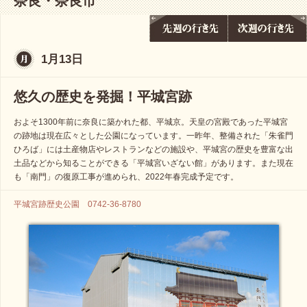
奈良・奈良市
1月13日
悠久の歴史を発掘！平城宮跡
およそ1300年前に奈良に築かれた都、平城京。天皇の宮殿であった平城宮
の跡地は現在広々とした公園になっています。一昨年、整備された「朱雀門
ひろば」には土産物店やレストランなどの施設や、平城宮の歴史を豊富な出
土品などから知ることができる「平城宮いざない館」があります。また現在
も「南門」の復原工事が進められ、2022年春完成予定です。
平城宮跡歴史公園 0742-36-8780