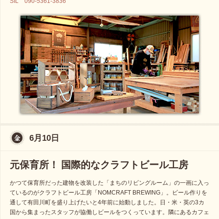
SIL 090-5361-3836
6月10日
元保育所！ 国際的なクラフトビール工房
かつて保育所だった建物を改装した「まちのリビングルーム」の一画に入っ
ているのがクラフトビール工房「NOMCRAFT BREWING」。ビール作りを
通して有田川町を盛り上げたいと4年前に始動しました。日・米・英の3カ
国から集まったスタッフが協働しビールをつくっています。隣にあるカフェ