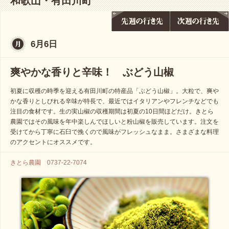
和歌山・有田川町
6月6日
爽やかな香りと辛味！ ぶどう山椒
初夏に収穫の時季を迎える有田川町の特産品「ぶどう山椒」。大粒で、爽や
かな香りとしびれる辛味が特長で、最近ではイタリアンやフレンチなどでも
注目の食材です。生の実山椒の収穫期間は初夏の10日間ほどだけ。きとら
農園ではその風味を年中楽しんでほしいと粉山椒を販売しています。注文を
受けてから丁寧に石臼で挽くので風味がフレッシュなまま。さまざまな料理
のアクセントにオススメです。
きとら農園 0737-22-7074