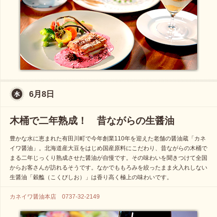
6月8日
木桶で二年熟成！ 昔ながらの生醤油
豊かな水に恵まれた有田川町で今年創業110年を迎えた老舗の醤油蔵「カネ
イワ醤油」。北海道産大豆をはじめ国産原料にこだわり、昔ながらの木桶で
まる二年じっくり熟成させた醤油が自慢です。その味わいを聞きつけて全国
からお客さんが訪れるそうです。なかでももろみを絞ったまま火入れしない
生醤油「穀醢（こくびしお）」は香り高く極上の味わいです。
カネイワ醤油本店 0737-32-2149