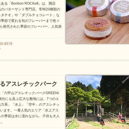
「Bonbon ROCKett」は、開店
のバターサンド専門店。常時20種類の
スタチオ」や「ダブルチョコレート」な
節季節で変わる旬のフレーバーまで色々
から発売された季節のフレーバー、人気第
00-6576
/
るアスレチックパーク
た「六甲山アスレチックパークGREENI
個分にも及ぶ広大な敷地には、7つのエ
筋力系」「水上」「空中」のアスレチッ
ています。一番人気のエリア「水上アス
らの季節は水に濡れながら、子供も大人
し。