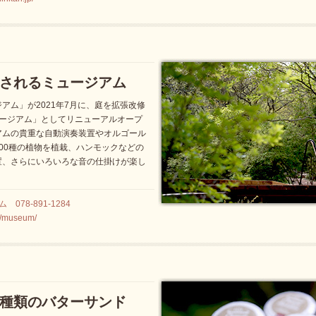
されるミュージアム
アム」が2021年7月に、庭を拡張改修
ュージアム」としてリニューアルオープ
アムの貴重な自動演奏装置やオルゴール
00種の植物を植栽、ハンモックなどの
置、さらにいろいろな音の仕掛けが楽し
078-891-1284
m/museum/
0種類のバターサンド