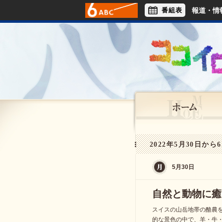
番組表
報道・情
アナウンサー
ライフスタイル
2022年5月30日から6
5月30日
自然と動物に癒
スイスの山岳地帯の酪農
的な景色の中で、羊・牛