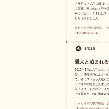
「神戸市立 六甲山牧場」
は圧巻。癒しのひと時を
牛に出会え、さらにはチ
しみは尽きません。
神戸市立 六甲山牧場 078-8
https://rokkosan.jp/
5月31日
愛犬と泊まれる
2020年3月に六甲山上
館」。港町神戸にふさわ
で、特にワンちゃん連れ
下に神戸の絶景が見渡せ
屋にはリード用のフック
では愛犬と一緒に食事が
ホテル神戸六甲迎賓館 078
http://www.koberokko-geih