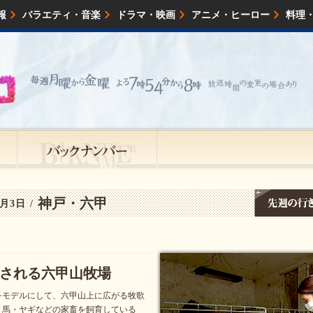
報
バラエティ・音楽
ドラマ・映画
アニメ・ヒーロー
料理
映画・試写会
イベント
会社情報
神戸・六甲
月3日 /
される六甲山牧場
をモデルにして、六甲山上に広がる牧歌
・馬・ヤギなどの家畜を飼育している