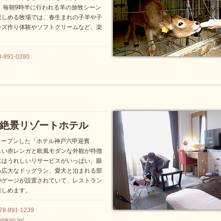
。毎朝9時半に行われる羊の放牧シーン
楽しめる牧場では、春生まれの子羊や子
ーズ作り体験やソフトクリームなど、楽
91-0280
絶景リゾートホテル
にオープンした「ホテル神戸六甲迎賓
しい赤レンガと欧風モダンな外観が特徴
にはうれしいリサービスがいっぱい。眼
る広大なドッグラン、愛犬と泊まれる部
やゲージが設置されていて、レストラン
楽しめます。
-891-1239
inkan.jp/