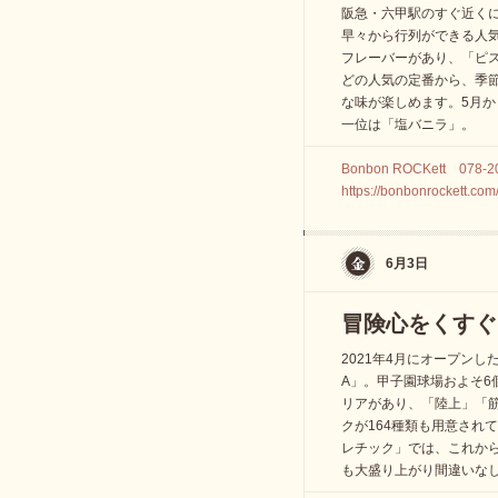
阪急・六甲駅のすぐ近くにある
早々から行列ができる人気
フレーバーがあり、「ピ
どの人気の定番から、季
な味が楽しめます。5月
一位は「塩バニラ」。
Bonbon ROCKett 078-2
https://bonbonrockett.com
6月3日
冒険心をくすぐ
2021年4月にオープンし
A」。甲子園球場およそ6
リアがあり、「陸上」「
クが164種類も用意され
レチック」では、これか
も大盛り上がり間違いな