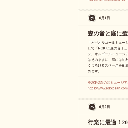
6月1日
森の音と庭に癒
「六甲オルゴールミュージ
して「ROKKO森の音ミ
ン。オルゴールミュージ
はそのままに、庭には約3
くつろげるスペースを配
めます。
ROKKO森の音ミュージアム 
https://www.rokkosan.co
6月2日
行楽に最適！2