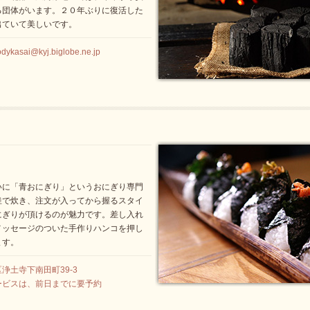
る団体がいます。２０年ぶりに復活した
出ていて美しいです。
ai@kyj.biglobe.ne.jp
いに「青おにぎり」というおにぎり専門
釜で炊き、注文が入ってから握るスタイ
にぎりが頂けるのが魅力です。差し入れ
メッセージのついた手作りハンコを押し
ます。
浄土寺下南田町39-3
ービスは、前日までに要予約