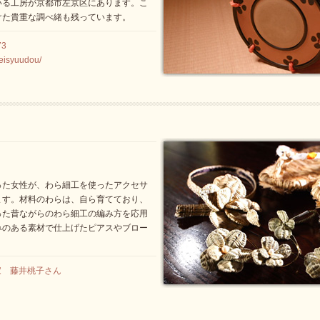
いる工房が京都市左京区にあります。こ
けた貴重な調べ緒も残っています。
73
keisyuudou/
った女性が、わら細工を使ったアクセサ
ます。材料のわらは、自ら育てており、
った昔ながらのわら細工の編み方を応用
みのある素材で仕上げたピアスやブロー
家 藤井桃子さん