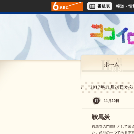
番組表
報道・情
アナウンサー
ライフスタイル
2017年11月20日から
11月20日
鞍馬炭
鞍馬寺の門前町として栄
た。産地の一つである左