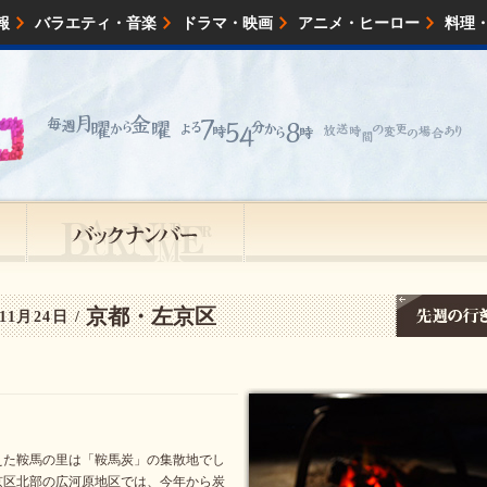
報
バラエティ・音楽
ドラマ・映画
アニメ・ヒーロー
料理
映画・試写会
イベント
会社情報
京都・左京区
11月24日 /
えた鞍馬の里は「鞍馬炭」の集散地でし
京区北部の広河原地区では、今年から炭