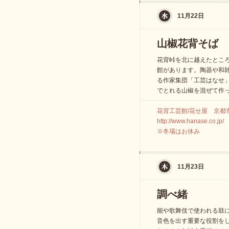
11月22日
山椒花背そば
花背峠を北に越えたとこ
館があります。陶器や和
る作家集団「工芸はなせ
でとれる山椒を混ぜて作
花背工芸館/花せ屋 京都
http://www.hanase.co.jp/
※冬場はお休み
11月23日
調べ緒
能や歌舞伎で使われる鼓
音色を出す重要な役割を