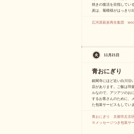
焼きの復活を目指してい
炭は、菊模様がはっきり
広河原薪炭再生集団 woodykas
11月21日
青おにぎり
銀閣寺にほど近い白川沿
店があります。ご飯は羽
ルなので、アツアツのお
するお客さんのために、
た包装サービスもしてい
青おにぎり 京都市左京区
※メッセージつき包装サ