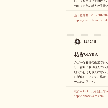
ら２００年以上手掛けて
の道６２年の職人が手掛
山下慶秀堂 075-781-28
http://kyoto-nakamura.jp/
11月24日
花背WARA
のどかな花脊の山里で育
リー作りに取り組んでい
地元のおばあさんに教わ
し製作しています。温か
チは魅力的です。
花背WARA わら細工作
http://hanasewara.com/