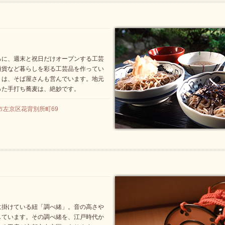
ろに、週末と祝日だけオープンする工芸
雑貨など暮らしを彩る工芸品を作ってい
」は、そば屋さんも営んでいます。地元
った手打ち蕎麦は、絶妙です。
市左京区花背別所町69
に掛けている紐「調べ緒」。音の高さや
しています。その調べ緒を、江戸時代か