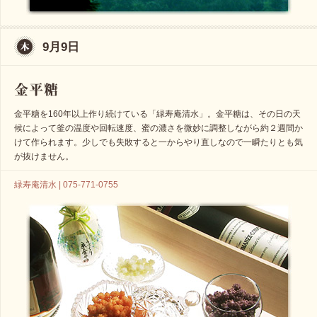
9月9日
金平糖を160年以上作り続けている「緑寿庵清水」。金平糖は、その日の天
候によって釜の温度や回転速度、蜜の濃さを微妙に調整しながら約２週間か
けて作られます。少しでも失敗すると一からやり直しなので一瞬たりとも気
が抜けません。
緑寿庵清水 | 075-771-0755