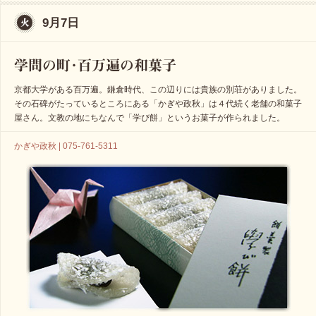
9月7日
京都大学がある百万遍。鎌倉時代、この辺りには貴族の別荘がありました。
その石碑がたっているところにある「かぎや政秋」は４代続く老舗の和菓子
屋さん。文教の地にちなんで「学び餅」というお菓子が作られました。
かぎや政秋 | 075-761-5311