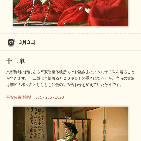
3月3日
京都御所の南にある平安装束体験所ではお雛さまのような十二単を着ること
ができます。十二単は全部着ると２０キロもの重さになるとか。当時の貴族
は季節の移り変わりとともに色の組み合わせを変えていたそうです。
平安装束体験所 | 075 - 255 - 1028