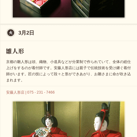
3月2日
京都の雛人形は頭、織物、小道具などが分業制で作られていて、全体の総仕
上げをするのが着付師です。安藤人形店には親子で伝統技術を受け継ぐ着付
師がいます。匠の技によって段々と形ができあがり、お雛さまに命が吹き込
まれます。
安藤人形店 | 075 - 231 - 7466