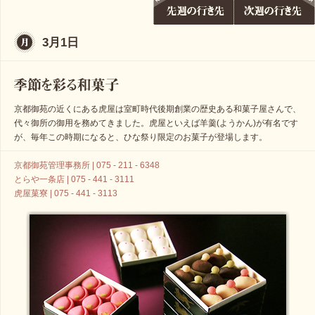
3月1日
京都御苑の近くにある虎屋は室町時代後期創業の歴史ある和菓子屋さんで、
代々御所の御用を務めてきました。虎屋といえば羊羹(ようかん)が有名です
が、毎年この時期になると、ひな祭り限定のお菓子が登場します。
京都御苑管理事務所 | 075 - 211 - 6348
とらや一条店 | 075 - 441 - 3111
虎屋菓寮 | 075 - 441 - 3113