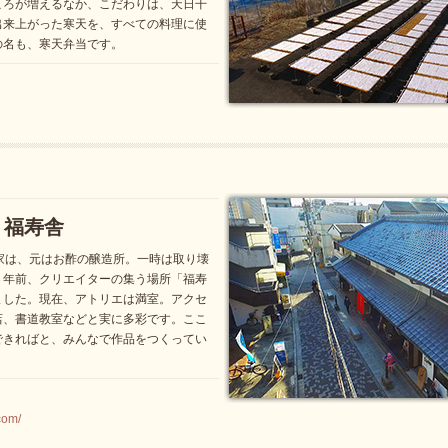
ころが増えるなか、こだわりは、天日干
出来上がった寒天を、すべての料理に使
の名も、寒天弁当です。
 福寿舎
家は、元はお酢の醸造所。一時は取り壊
３年前、クリエイターの集う場所「福寿
ました。現在、アトリエは満室。アクセ
店、書道教室などと実に多彩です。ここ
できればと、みんなで作品をつくってい
.com/