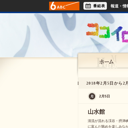
番組表
報道・情
アナウンサー
ライフスタイル
2018年2月5日から2
2月5日
山水館
清流が流れる渓谷・摂津
に富んだ眺めを楽しみな