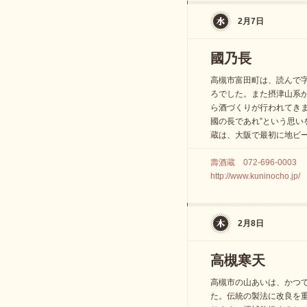
2月7日
國乃長
高槻市富田町は、読んで
ろでした。また摂津山系か
ら酒づくりが行われてきま
國の長であれ”という思い
蔵は、大阪で最初に地ビ
壽酒蔵 072-696-0003
http://www.kuninocho.jp/
2月8日
高槻寒天
高槻市の山あいは、かつ
た。伝統の製法に改良を