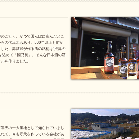
字のごとく、かつて田んぼに富んだとこ
らの伏流水もあり、500年以上も前か
した。壽酒蔵が作る酒の銘柄は“摂津の
を込めて「國乃長」。そんな日本酒の酒
ールを作りました。
て寒天の一大産地として知られていまし
重ねて、今も寒天を作っている会社があ