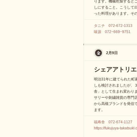
ります。機械乾燥すると
しにすること。こうして
った料理があります。そ
タニチ 072-672-1313
味源 072−669−9751
2月9日
シェアアトリエ
明治31年に建てられた町
しも検討されましたが、
舎」として生まれ変わり
サリーや刺繍雑貨の専門
から高槻ブランドを発信
ます。
福寿舎 072-674-1127
https://fukujuya-takatsuki