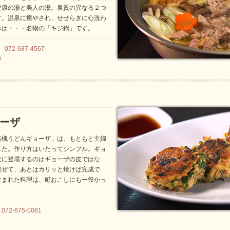
健康の湯と美人の湯。泉質の異なる２つ
す。温泉に癒やされ、せせらぎに心洗わ
みは・・・名物の「キジ鍋」です。
2-687-4567
/
ーザ
高槻うどんギョーザ」は、もともと主婦
した。作り方はいたってシンプル。ギョ
次に登場するのはギョーザの皮ではな
混ぜて、あとはカリッと焼けば完成で
生まれた料理は、町おこしにも一役かっ
-675-0081