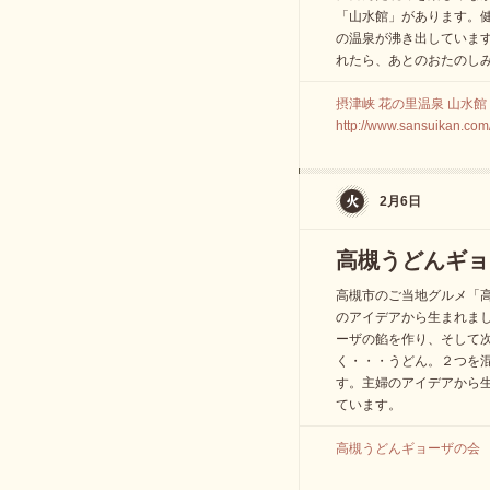
「山水館」があります。
の温泉が沸き出していま
れたら、あとのおたのし
摂津峡 花の里温泉 山水館 07
http://www.sansuikan.com
2月6日
高槻うどんギョ
高槻市のご当地グルメ「
のアイデアから生まれま
ーザの餡を作り、そして
く・・・うどん。２つを
す。主婦のアイデアから
ています。
高槻うどんギョーザの会 072