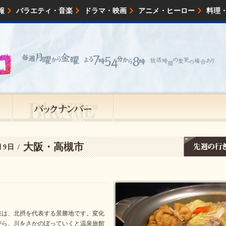
報
バラエティ・音楽
ドラマ・映画
アニメ・ヒーロー
料理
映画・試写会
イベント
会社情報
大阪・高槻市
月9日 /
峡は、北摂を代表する景勝地です。変化
がら、川をさかのぼっていくと温泉旅館