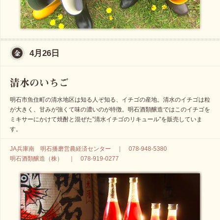
4月26日
明石市魚住町の清水地区は知る人ぞ知る、イチゴの産地。清水のイチゴは粒
が大きく、甘みが強くて味の濃いのが特徴。明石酒類醸造ではこのイチゴを
ミキサーにかけて焼酎と混ぜた”清水イチゴのリキュール”を販売していま
す。
JA兵庫南 明石播磨営農経済センター ｜ 078-948-5380
明石酒類醸造（株） ｜ 078-919-0277