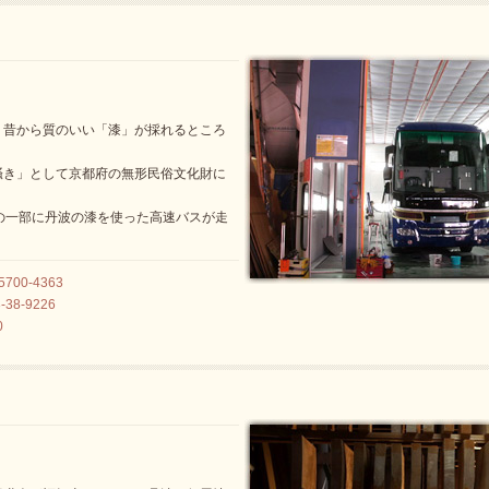
、昔から質のいい「漆」が採れるところ
掻き」として京都府の無形民俗文化財に
の一部に丹波の漆を使った高速バスが走
00-4363
38-9226
0