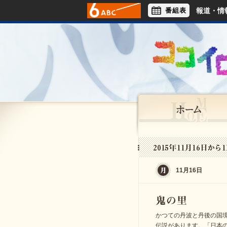
番組表
報道・情
アナウンサー
ライフスタイル
11月16日
かつての丹波と丹後の国
伝説があります。「日本