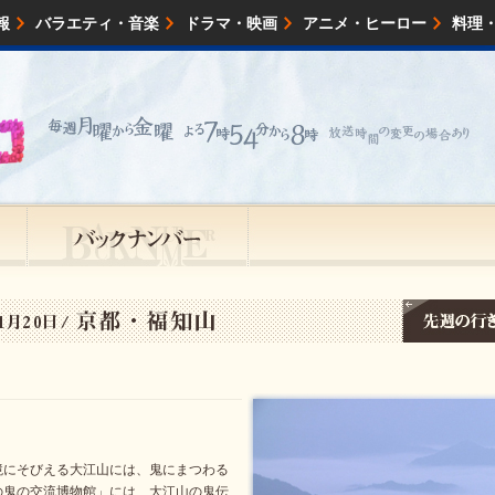
報
バラエティ・音楽
ドラマ・映画
アニメ・ヒーロー
料理
映画・試写会
イベント
会社情報
境にそびえる大江山には、鬼にまつわる
の鬼の交流博物館」には、大江山の鬼伝