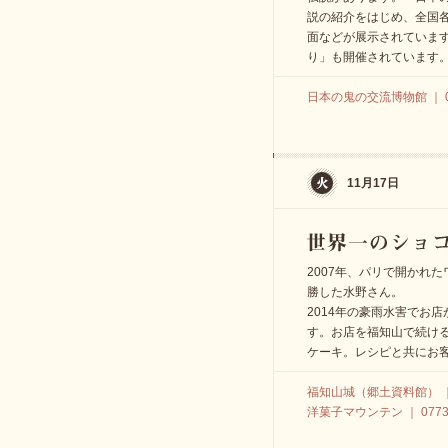
説の紹介をはじめ、全国
面などが展示されています
り」も開催されています
日本の鬼の交流博物館 ｜ 077
11月17日
2007年、パリで開かれ
勝した水野さん。
2014年の豪雨水害でお
す。お店を福知山で続け
ケーキ。レシピと共にお
福知山城（郷土資料館） ｜ 07
洋菓子マウンテン ｜ 0773-