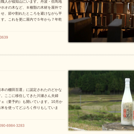
板職人が福知山にいます。丹波・但馬地
やホオの木など、８種類の木材を屋外で
させ、節や割れたところを避けながら平
ます。これを更に屋内で５年から７年乾
3639
日本の棚田百選」に認定されたのどかな
す。ここに移住してきた川瀬さん夫婦
ェ（要予約）も開いています。10月か
お米を使ってどぶろく作りもしていま
-6984-3283