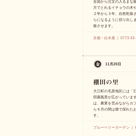
全国から注文の入るまな
方でとれるイチョウの木
２年から３年、自然乾燥
らになるように切り出し
燥させます。
京都・白木屋 ｜ 0773-33-
11月20日
大江町の毛原地区には「
田園風景が広がっていま
は、農業を営みながらカフ
ら６月の間は畑で採れた
す。
ブルーベリーガーデン ｜ 090