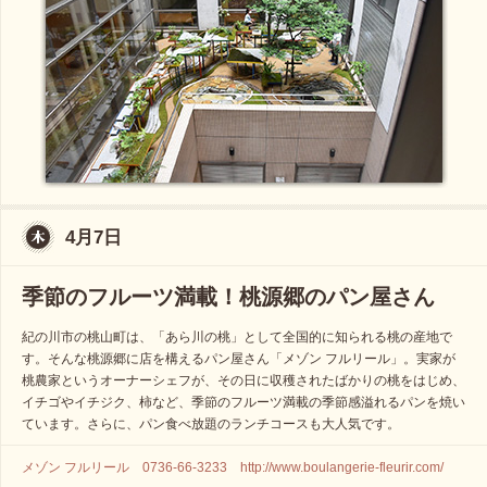
4月7日
季節のフルーツ満載！桃源郷のパン屋さん
紀の川市の桃山町は、「あら川の桃」として全国的に知られる桃の産地で
す。そんな桃源郷に店を構えるパン屋さん「メゾン フルリール」。実家が
桃農家というオーナーシェフが、その日に収穫されたばかりの桃をはじめ、
イチゴやイチジク、柿など、季節のフルーツ満載の季節感溢れるパンを焼い
ています。さらに、パン食べ放題のランチコースも大人気です。
メゾン フルリール 0736-66-3233 http://www.boulangerie-fleurir.com/