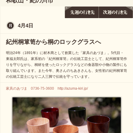
和歌山・紀の川市
4月4日
紀州桐箪笥から桐のロックグラスへ
明治24年（1891年）に材木商として創業した「家具のあづま」。5代目・
東福太郎氏は、家系初の「紀州桐箪笥」の伝統工芸士として、紀州桐箪笥作
りを守りながら、桐材を使ったロックグラスなどの食器類や小物の製作にも
取り組んでいます。また今年、奥さんのちあきさんも、女性初の紀州桐箪笥
の伝統工芸士になり二人三脚で伝統を守っています。
家具のあづま 0736-75-3600 http://azuma-kiri.jp/