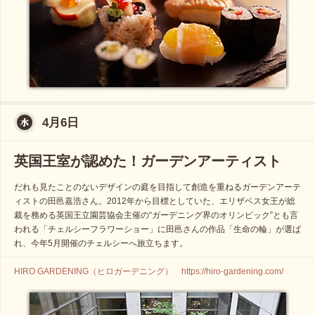
4月6日
英国王室が認めた！ガーデンアーティスト
だれも見たことのないデザインの庭を目指して創造を重ねるガーデンアーテ
ィストの田邑嘉浩さん。2012年から目標としていた、エリザベス女王が総
裁を務める英国王立園芸協会主催の“ガーデニング界のオリンピック”とも言
われる「チェルシーフラワーショー」に田邑さんの作品「生命の輪」が選ば
れ、今年5月開催のチェルシーへ旅立ちます。
HIRO GARDENING（ヒロガーデニング） https://hiro-gardening.com/