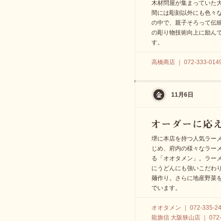
木材問屋が集まっていた
間には彫刻以外にも色々
の中で、親子そろって伝
の彫り物技術向上に励ん
す。
高橋商店 ｜ 072-333-014
11月6日
堺に本店を持つ人気ラー
じめ、府内の様々なラー
る「オオタメン」。ラーメ
にうどんにも強いこだわ
麺作り。さらに地産野菜
でいます。
オオタメン ｜ 072-335-24
龍旗信 大阪狭山店 ｜ 072-3