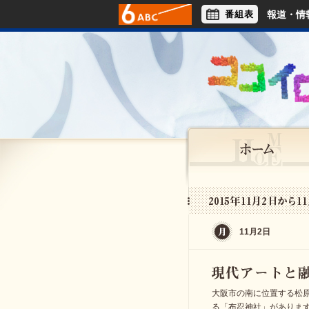
番組表
報道・情
アナウンサー
ライフスタイル
11月2日
大阪市の南に位置する松
る「布忍神社」がありま