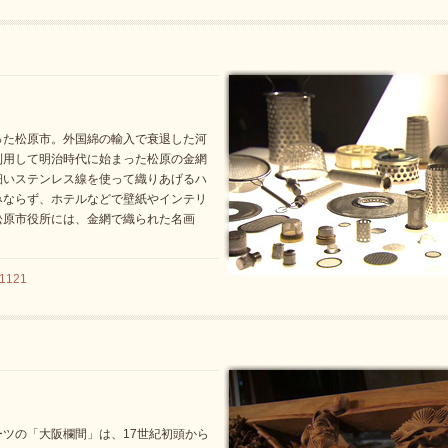
った松原市。外国綿の輸入で衰退した河
利用して明治時代に始まった松原の金網
細いステンレス線を使って織りあげるハ
みならず、ホテルなどで壁紙やインテリ
松原市役所には、金網で織られた名画
1121
ツの「大阪欄間」は、17世紀初頭から