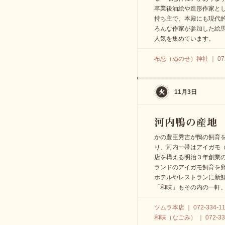
卒業後油絵や造形作家と
持ち主で、本殿にも現代的
ろんな作家が参加した絵
人気を集めています。
布忍（ぬのせ）神社 ｜ 072-
11月3日
かの豊臣秀吉が鴨の飼育
り、河内一帯はアイガモ
店を構える明治３年創業の
ランドのアイガモ飼育を
ホテルやレストランに新
「和味」もその内の一軒
ツムラ本店 ｜ 072-334-11
和味（なごみ） ｜ 072-333