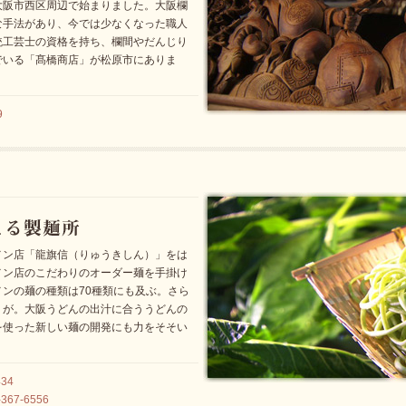
大阪市西区周辺で始まりました。大阪欄
な手法があり、今では少なくなった職人
統工芸士の資格を持ち、欄間やだんじり
でいる「髙橋商店」が松原市にありま
9
メン店「龍旗信（りゅうきしん）」をは
メン店のこだわりのオーダー麺を手掛け
ンの麺の種類は70種類にも及ぶ。さら
りが。大阪うどんの出汁に合ううどんの
を使った新しい麺の開発にも力をそそい
34
67-6556