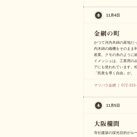
11月4日
かつて河内木綿の産地だ
内木綿の織機をそのまま
産業。クモの糸のように
イメッシュは、工業用の
アにも使われています。
「民衆を導く自由」が。
マツバラ金網 ｜ 072-333-
11月5日
寺社建築の採光目的がルー