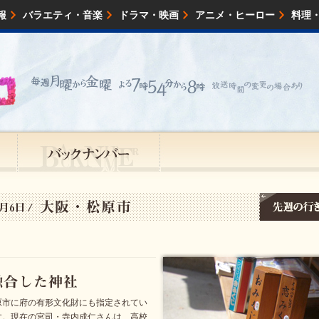
報
バラエティ・音楽
ドラマ・映画
アニメ・ヒーロー
料理
映画・試写会
イベント
会社情報
原市に府の有形文化財にも指定されてい
す。現在の宮司・寺内成仁さんは、高校