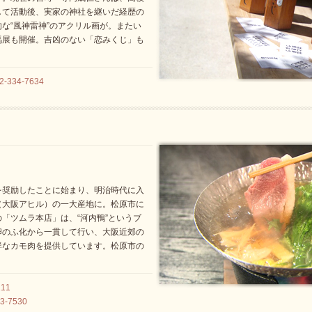
して活動後、実家の神社を継いだ経歴の
な“風神雷神”のアクリル画が。またい
馬展も開催。吉凶のない「恋みくじ」も
334-7634
を奨励したことに始まり、明治時代に入
（大阪アヒル）の一大産地に。松原市に
「ツムラ本店」は、“河内鴨”というブ
卵のふ化から一貫して行い、大阪近郊の
鮮なカモ肉を提供しています。松原市の
。
11
-7530