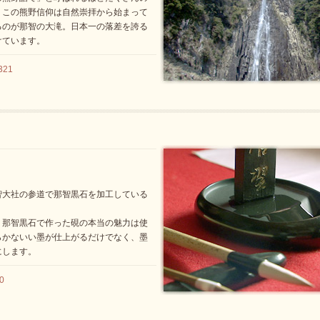
。この熊野信仰は自然崇拝から始まって
るのが那智の大滝。日本一の落差を誇る
けています。
321
智大社の参道で那智黒石を加工している
。那智黒石で作った硯の本当の魅力は使
らかないい墨が仕上がるだけでなく、墨
にします。
0