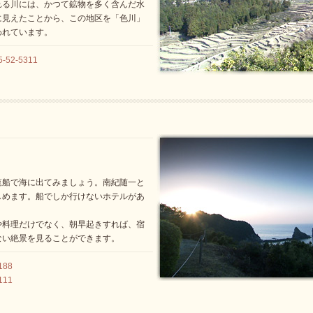
れる川には、かつて鉱物を多く含んだ水
に見えたことから、この地区を「色川」
われています。
52-5311
覧船で海に出てみましょう。南紀随一と
しめます。船でしか行けないホテルがあ
や料理だけでなく、朝早起きすれば、宿
ない絶景を見ることができます。
188
111