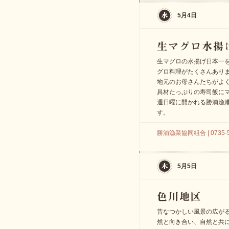
5月4日
生マグロの水揚げ日本一
グロ料理がたくさんあり
地元のお母さんたちがよ
具材たっぷりの寿司飯に
週日曜に開かれる勝浦漁
す。
勝浦漁業協同組合 | 0735-5
5月5日
昔なつかしい風景の広が
然と向き合い、自然と共