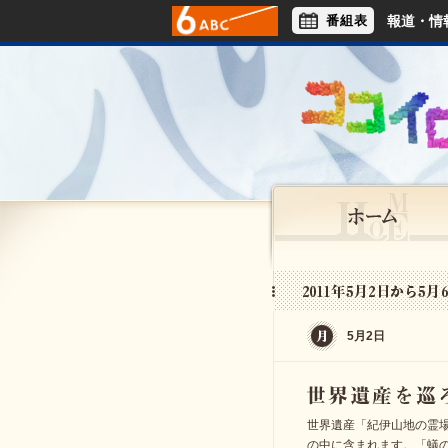
番組表
報道・情
アナウンサー
ライフスタイル
5月2日
世界遺産「紀伊山地の霊
の中に含まれます。「蟻