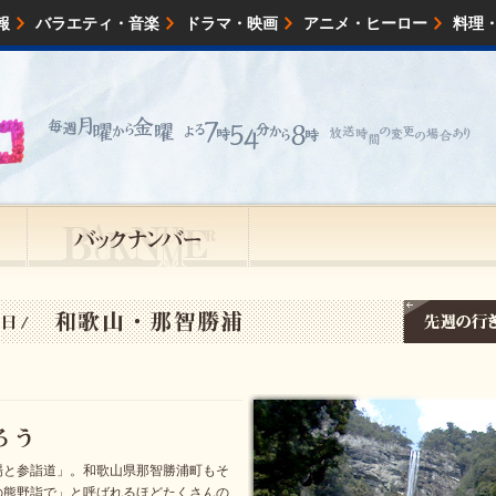
報
バラエティ・音楽
ドラマ・映画
アニメ・ヒーロー
料理
映画・試写会
イベント
会社情報
場と参詣道」。和歌山県那智勝浦町もそ
の熊野詣で」と呼ばれるほどたくさんの