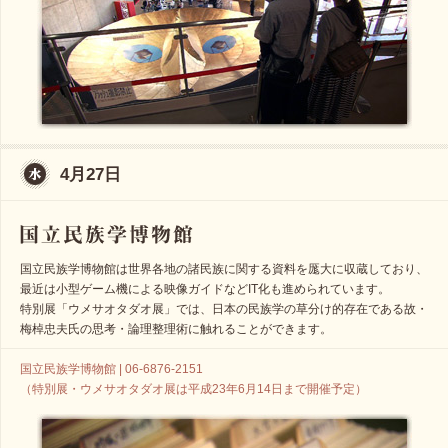
4月27日
国立民族学博物館は世界各地の諸民族に関する資料を厖大に収蔵しており、
最近は小型ゲーム機による映像ガイドなどIT化も進められています。
特別展「ウメサオタダオ展」では、日本の民族学の草分け的存在である故・
梅棹忠夫氏の思考・論理整理術に触れることができます。
国立民族学博物館 | 06-6876-2151
（特別展・ウメサオタダオ展は平成23年6月14日まで開催予定）