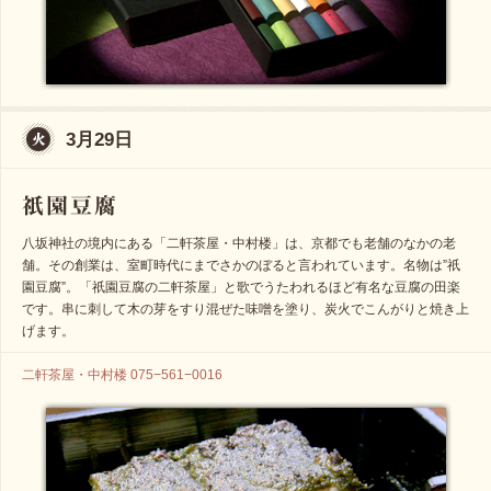
3月29日
八坂神社の境内にある「二軒茶屋・中村楼」は、京都でも老舗のなかの老
舗。その創業は、室町時代にまでさかのぼると言われています。名物は”祇
園豆腐”。「祇園豆腐の二軒茶屋」と歌でうたわれるほど有名な豆腐の田楽
です。串に刺して木の芽をすり混ぜた味噌を塗り、炭火でこんがりと焼き上
げます。
二軒茶屋・中村楼 075−561−0016