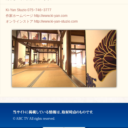
Ki-Yan Stuzio 075−746−3777
作家ホームページ http://www.ki-yan.com
オンラインストア http://www.ki-yan-stuzio.com
© ABC TV All rights reserved.