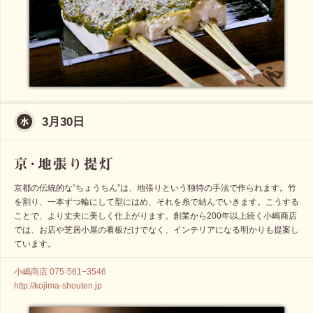
3月30日
京都の伝統的な”ちょうちん”は、地張りという独特の手法で作られます。竹
を割り、一本ずつ輪にして型にはめ、それを糸で結んでいきます。こうする
ことで、より丈夫に美しく仕上がります。創業から200年以上続く小嶋商店
では、お店や芝居小屋の看板だけでなく、インテリアになる明かりも提案し
ています。
小嶋商店 075-561−3546
http://kojima-shouten.jp