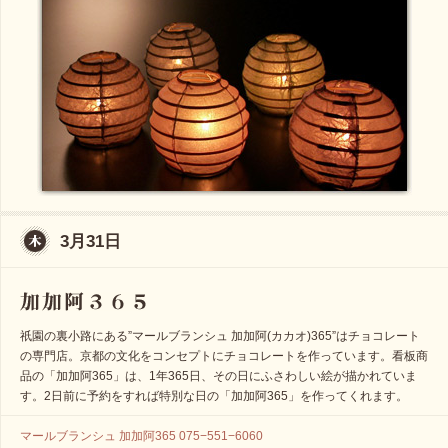
3月31日
祇園の裏小路にある”マールブランシュ 加加阿(カカオ)365”はチョコレート
の専門店。京都の文化をコンセプトにチョコレートを作っています。看板商
品の「加加阿365」は、1年365日、その日にふさわしい絵が描かれていま
す。2日前に予約をすれば特別な日の「加加阿365」を作ってくれます。
マールブランシュ 加加阿365 075−551−6060