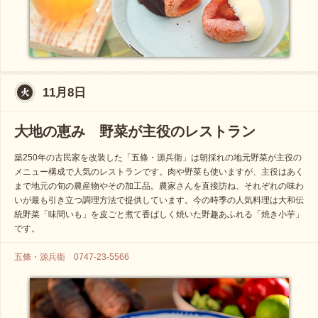
11月8日
大地の恵み 野菜が主役のレストラン
築250年の古民家を改装した「五條・源兵衛」は朝採れの地元野菜が主役の
メニュー構成で人気のレストランです。肉や野菜も使いますが、主役はあく
まで地元の旬の農産物やその加工品。農家さんを直接訪ね、それぞれの味わ
いが最も引き立つ調理方法で提供しています。今の時季の人気料理は大和伝
統野菜「味間いも」を皮ごと煮て香ばしく焼いた野趣あふれる「焼き小芋」
です。
五條・源兵衛 0747-23-5566