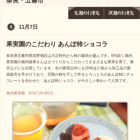
奈良・五條市
11月7日
果実園のこだわり あんぽ柿ショコラ
奈良県五條市西吉野地区は大正時代から柿の栽培が盛んです。6代続く堀内
果実園の堀内俊孝さんは土づくりからこだわってさまざまな果実を育て、東
京などにも出荷しています。生の果実以外にも20年ほど前から加工品の製
造販売を手がけており、完熟の柿を干して作るとろっとろのあんぽ柿にチョ
コレートを合わせた「あんぽ柿ショコラ」がやさしい味わいで人気です。
堀内果実園 0747-20-8013