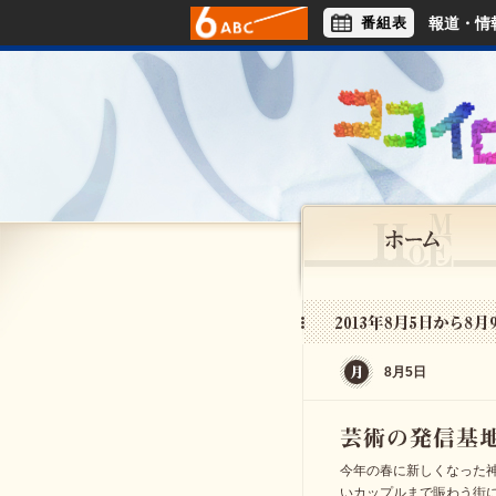
番組表
報道・情
アナウンサー
ライフスタイル
8月5日
今年の春に新しくなった
いカップルまで賑わう街