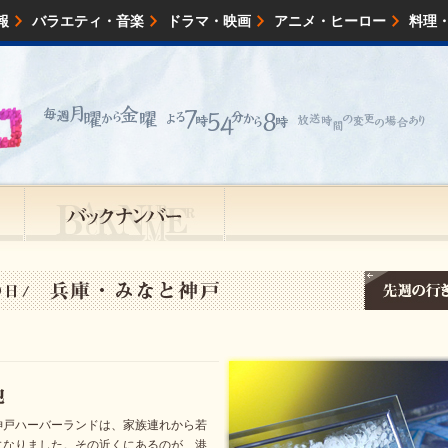
報
バラエティ・音楽
ドラマ・映画
アニメ・ヒーロー
料理
映画・試写会
イベント
会社情報
神戸ハーバーランドは、家族連れから若
になりました。その近くにあるのが、港