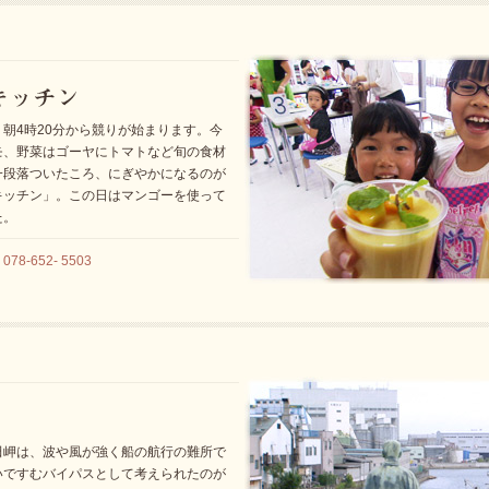
朝4時20分から競りが始まります。今
モ、野菜はゴーヤにトマトなど旬の食材
一段落ついたころ、にぎやかになるのが
キッチン」。この日はマンゴーを使って
た。
8-652- 5503
田岬は、波や風が強く船の航行の難所で
いですむバイパスとして考えられたのが