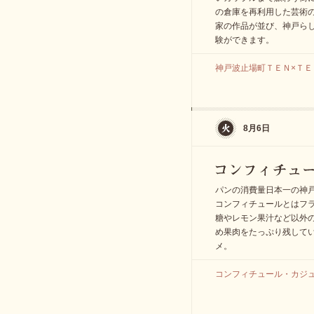
の倉庫を再利用した芸術の
家の作品が並び、神戸ら
験ができます。
神戸波止場町ＴＥＮ×ＴＥＮ 
8月6日
パンの消費量日本一の神
コンフィチュールとはフ
糖やレモン果汁など以外
め果肉をたっぷり残して
メ。
コンフィチュール・カジュー神