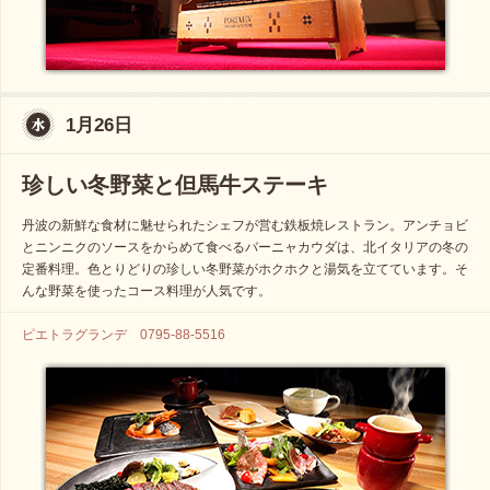
1月26日
珍しい冬野菜と但馬牛ステーキ
丹波の新鮮な食材に魅せられたシェフが営む鉄板焼レストラン。アンチョビ
とニンニクのソースをからめて食べるバーニャカウダは、北イタリアの冬の
定番料理。色とりどりの珍しい冬野菜がホクホクと湯気を立てています。そ
んな野菜を使ったコース料理が人気です。
ピエトラグランデ 0795-88-5516