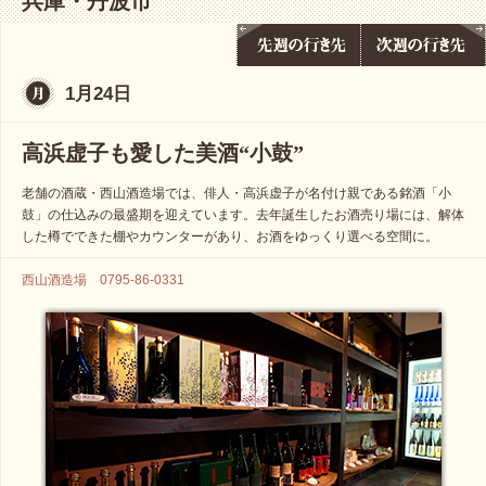
兵庫・丹波市
1月24日
高浜虚子も愛した美酒“小鼓”
老舗の酒蔵・西山酒造場では、俳人・高浜虚子が名付け親である銘酒「小
鼓」の仕込みの最盛期を迎えています。去年誕生したお酒売り場には、解体
した樽でできた棚やカウンターがあり、お酒をゆっくり選べる空間に。
西山酒造場 0795-86-0331