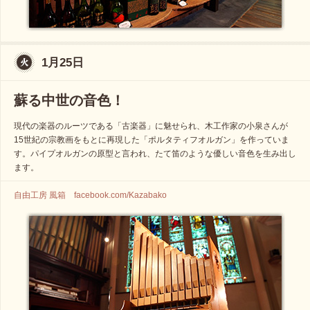
1月25日
蘇る中世の音色！
現代の楽器のルーツである「古楽器」に魅せられ、木工作家の小泉さんが
15世紀の宗教画をもとに再現した「ポルタティフオルガン」を作っていま
す。パイプオルガンの原型と言われ、たて笛のような優しい音色を生み出し
ます。
自由工房 風箱 facebook.com/Kazabako