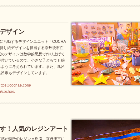
デザイン
マに活動するデザインユニット「COCHA
に折り紙デザインを担当する京丹後市在
紙のデザインは数学的思想で作り上げて
が付いているので、小さな子どもでも絵
るように考えられています。また、風呂
風呂敷もデザインしています。
://cochae.com/
m/cochae/
す！人気のレジンアート
質感が特徴のレジン＝樹脂。京丹後市に