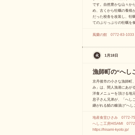
です。自然豊かな山々か
め、古くから牡蠣の養殖
だった校舎を改装し、牡
てのぷりっぷりの牡蠣を
風蘭の館 0772-83-1033
1月18日
漁師町の“へし
京丹後市の小さな漁師町
み」は、間人漁港にあが
洋食メニューを頂ける地
息子さん兄弟が、「へしこ
継がれる鯖の糠漬け“へし
地産食堂ひさみ 0772-75-
へしこ工房HISAMI 0772-
https://hisami-kyoto.jp/