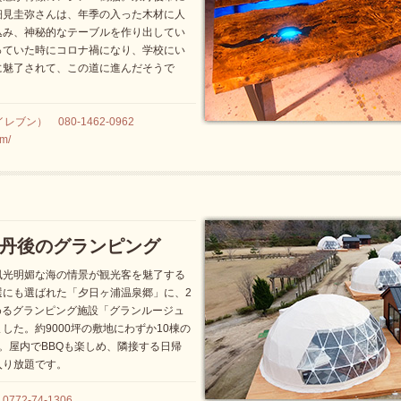
細見圭弥さんは、年季の入った木材に人
込み、神秘的なテーブルを作り出してい
っていた時にコロナ禍になり、学校にい
に魅了されて、この道に進んだそうで
レブン） 080-1462-0962
om/
丹後のグランピング
風光明媚な海の情景が観光客を魅了する
選にも選ばれた「夕日ヶ浦温泉郷」に、2
しめるグランピング施設「グランルージュ
した。約9000坪の敷地にわずか10棟の
。屋内でBBQも楽しめ、隣接する日帰
入り放題です。
2-74-1306