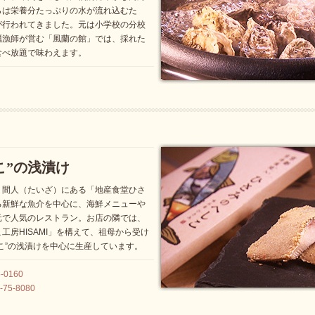
らは栄養分たっぷりの水が流れ込むた
が行われてきました。元は小学校の分校
蠣漁師が営む「風蘭の館」では、採れた
食べ放題で味わえます。
こ”の浅漬け
、間人（たいざ）にある「地産食堂ひさ
る新鮮な魚介を中心に、海鮮メニューや
元で人気のレストラン。お店の隣では、
工房HISAMI」を構えて、祖母から受け
こ”の浅漬けを中心に生産しています。
0160
75-8080