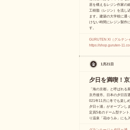
居を構えるレジン作家の
工樹脂（レジン）を流し
ます。建築の大学校に通
けない時間にレジン製作
す。
GURUTEN XI（グルテンイ
https://shop.guruten-11.c
1月21日
夕日を満喫！京
「海の京都」と呼ばれる
京丹後市。日本の夕日百
021年11月に冬でも楽
夕日ヶ浦」がオープンしま
定員5名のドーム型テント
り温泉「花ゆうみ」にも
グランルージュ夕日ヶ浦 077