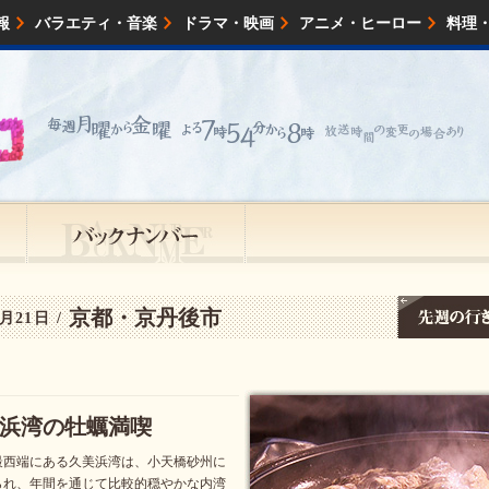
報
バラエティ・音楽
ドラマ・映画
アニメ・ヒーロー
料理
映画・試写会
イベント
会社情報
京都・京丹後市
月21日 /
浜湾の牡蠣満喫
最西端にある久美浜湾は、小天橋砂州に
られ、年間を通じて比較的穏やかな内湾