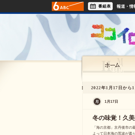
番組表
報道・情
アナウンサー
ライフスタイル
2022年1月17日から1
1月17日
冬の味覚！久美
「海の京都」京丹後市の
よって日本海の荒波が遮