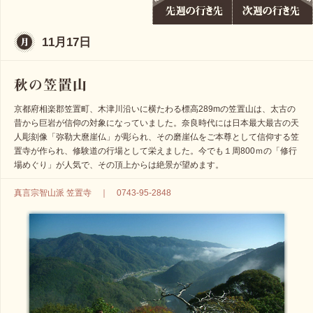
11月17日
京都府相楽郡笠置町、木津川沿いに横たわる標高289mの笠置山は、太古の
昔から巨岩が信仰の対象になっていました。奈良時代には日本最大最古の天
人彫刻像「弥勒大麿崖仏」が彫られ、その磨崖仏をご本尊として信仰する笠
置寺が作られ、修験道の行場として栄えました。今でも１周800ｍの「修行
場めぐり」が人気で、その頂上からは絶景が望めます。
真言宗智山派 笠置寺 ｜ 0743-95-2848