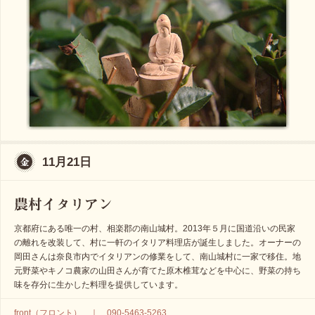
11月21日
京都府にある唯一の村、相楽郡の南山城村。2013年５月に国道沿いの民家
の離れを改装して、村に一軒のイタリア料理店が誕生しました。オーナーの
岡田さんは奈良市内でイタリアンの修業をして、南山城村に一家で移住。地
元野菜やキノコ農家の山田さんが育てた原木椎茸などを中心に、野菜の持ち
味を存分に生かした料理を提供しています。
front（フロント） ｜ 090-5463-5263