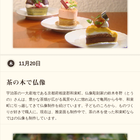
11月20日
宇治茶の一大産地である京都府相楽郡和束町。仏像彫刻家の鈴木冬野（とう
の）さんは、豊かな茶畑が広がる風景や人に惚れ込んで亀岡から今年、和束
町に引っ越してきて仏像制作を続けています。子どものころから、ものづく
りが好きで職人に。現在は、雅楽面も制作中で、茶の木を使った和束町なら
ではの仏像も制作しています。