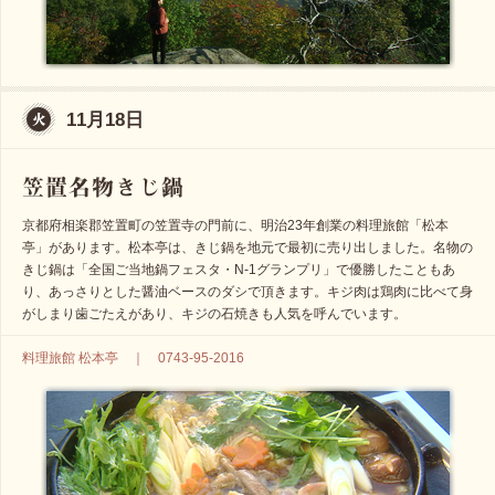
11月18日
京都府相楽郡笠置町の笠置寺の門前に、明治23年創業の料理旅館「松本
亭」があります。松本亭は、きじ鍋を地元で最初に売り出しました。名物の
きじ鍋は「全国ご当地鍋フェスタ・N-1グランプリ」で優勝したこともあ
り、あっさりとした醤油ベースのダシで頂きます。キジ肉は鶏肉に比べて身
がしまり歯ごたえがあり、キジの石焼きも人気を呼んでいます。
料理旅館 松本亭 ｜ 0743-95-2016