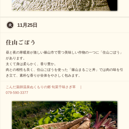
11月25日
昼と夜の寒暖差が激しい篠山市で育つ美味しい作物の一つに「住山ごぼう」
があります。
太くて身は柔らかく、香り豊か。
肉との相性も良く、住山ごぼうを使った「篠山まるごと丼」では肉の味を引
き立て、素朴な香りが全体をやさしく包みます。
こんだ薬師温泉ぬくもりの郷 旬菜千味さぎ草 ｜
079-590-3377