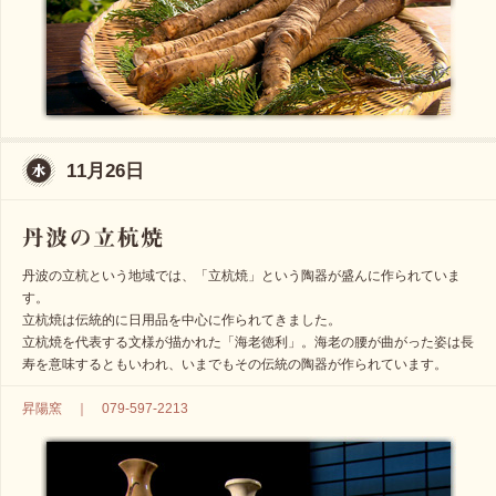
11月26日
丹波の立杭という地域では、「立杭焼」という陶器が盛んに作られていま
す。
立杭焼は伝統的に日用品を中心に作られてきました。
立杭焼を代表する文様が描かれた「海老徳利」。海老の腰が曲がった姿は長
寿を意味するともいわれ、いまでもその伝統の陶器が作られています。
昇陽窯 ｜ 079-597-2213