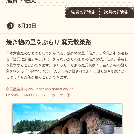
滋賀・信楽
8月10日
焼き物の里をぶらり 窯元散策路
日本六古窯のひとつとして知られる、焼き物の里「信楽」。窯元が軒を連ね
る「窯元散策路」を歩けば、飾らないありのままの信楽の技、仕事、暮らし
を見学することができます。ギャラリーがある窯元も多く、昔ながらの登り
窯を構える「Ogama」では、カフェも併設されており、登り窯を眺めなが
らゆっくりお茶を頂くことができます。
窯元散策路のWa https://shigaraki-wa.jp/
Ogama 0748-82-8066 （水・木 休）