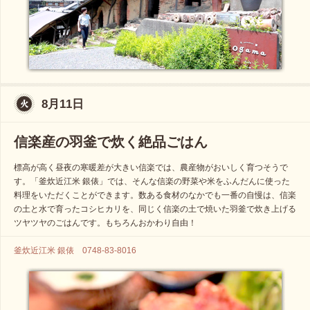
8月11日
信楽産の羽釜で炊く絶品ごはん
標高が高く昼夜の寒暖差が大きい信楽では、農産物がおいしく育つそうで
す。「釜炊近江米 銀俵」では、そんな信楽の野菜や米をふんだんに使った
料理をいただくことができます。数ある食材のなかでも一番の自慢は、信楽
の土と水で育ったコシヒカリを、同じく信楽の土で焼いた羽釜で炊き上げる
ツヤツヤのごはんです。もちろんおかわり自由！
釜炊近江米 銀俵 0748-83-8016