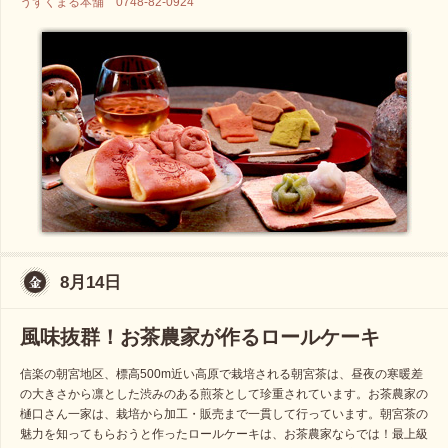
うずくまる本舗 0748-82-0924
8月14日
風味抜群！お茶農家が作るロールケーキ
信楽の朝宮地区、標高500m近い高原で栽培される朝宮茶は、昼夜の寒暖差
の大きさから凛とした渋みのある煎茶として珍重されています。お茶農家の
樋口さん一家は、栽培から加工・販売まで一貫して行っています。朝宮茶の
魅力を知ってもらおうと作ったロールケーキは、お茶農家ならでは！最上級