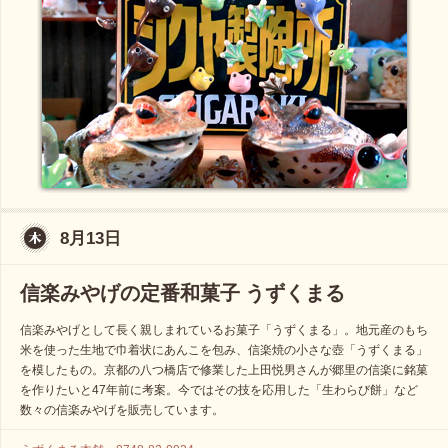
8月13日
信楽みやげの定番和菓子 うずくまる
信楽みやげとして長く親しまれているお菓子「うずくまる」。地元産のもち
米を使った生地で巾着状にあんこを包み、信楽焼の小さな壺「うずくまる」
を模したもの。京都の八つ橋店で修業した上田悦男さんが郷里の信楽に銘菓
を作りたいと47年前に考案。今ではその技を応用した「生わらび餅」など
数々の信楽みやげを販売しています。