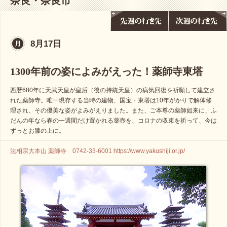
奈良・奈良市
8月17日
1300年前の姿によみがえった！薬師寺東塔
西暦680年に天武天皇が皇后（後の持統天皇）の病気回復を祈願して建立さ
れた薬師寺。唯一現存する当時の建物、国宝・東塔は10年がかりで解体修
理され、その優美な姿がよみがえりました。また、ご本尊の薬師如来に、ふ
だんの年なら春の一週間だけ置かれる薬壺を、コロナの収束を祈って、今は
ずっとお膝の上に。
法相宗大本山 薬師寺 0742-33-6001 https://www.yakushiji.or.jp/