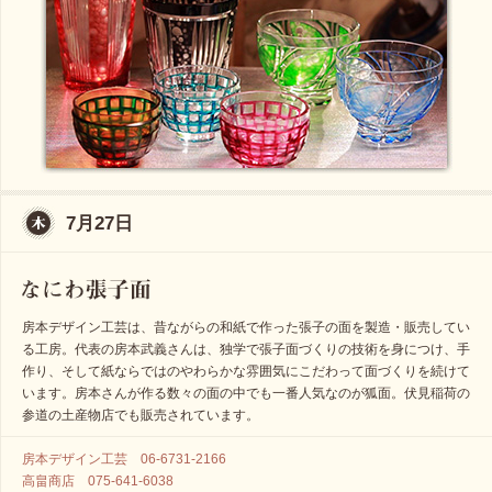
7月27日
房本デザイン工芸は、昔ながらの和紙で作った張子の面を製造・販売してい
る工房。代表の房本武義さんは、独学で張子面づくりの技術を身につけ、手
作り、そして紙ならではのやわらかな雰囲気にこだわって面づくりを続けて
います。房本さんが作る数々の面の中でも一番人気なのが狐面。伏見稲荷の
参道の土産物店でも販売されています。
房本デザイン工芸 06-6731-2166
高畠商店 075-641-6038