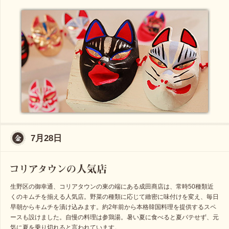
7月28日
生野区の御幸通、コリアタウンの東の端にある成田商店は、常時50種類近
くのキムチを揃える人気店。野菜の種類に応じて緻密に味付けを変え、毎日
早朝からキムチを漬け込みます。約2年前から本格韓国料理を提供するスペ
ースも設けました。自慢の料理は参鶏湯。暑い夏に食べると夏バテせず、元
気に夏を乗り切れると言われています。