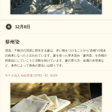
12月8日
清流・千種川の河原に群生する蓼は、赤い穂をつけることから“赤穂”の地名
の由来になったと云われています。蓼を使った草木染め「蓼州染」を赤穂の
特産品にしていこうと活動を続けています。蓼の育ち方・金属の水溶液な
ど、条件によって発色の度合いは様々です。
ＮＰＯ法人 ゆめ空港 | 0791 - 42 - 6103