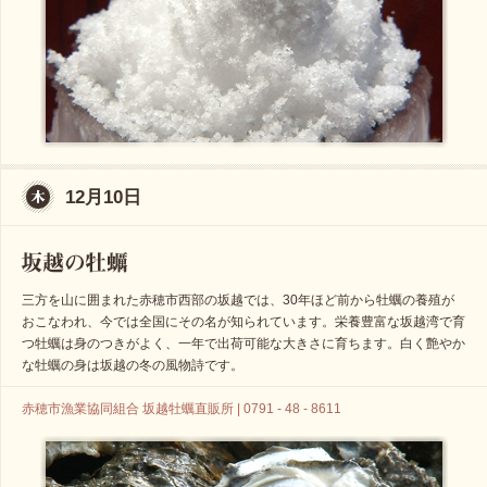
12月10日
三方を山に囲まれた赤穂市西部の坂越では、30年ほど前から牡蠣の養殖が
おこなわれ、今では全国にその名が知られています。栄養豊富な坂越湾で育
つ牡蠣は身のつきがよく、一年で出荷可能な大きさに育ちます。白く艶やか
な牡蠣の身は坂越の冬の風物詩です。
赤穂市漁業協同組合 坂越牡蠣直販所 | 0791 - 48 - 8611