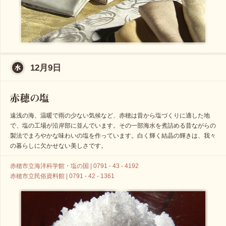
12月9日
遠浅の海、温暖で雨の少ない気候など、赤穂は昔から塩づくりに適した地
で、塩の工場が沿岸部に並んでいます。その一部海水を煮詰める昔ながらの
製法でまろやかな味わいの塩を作っています。白く輝く結晶の輝きは、我々
の暮らしに欠かせない美しさです。
赤穂市立海洋科学館・塩の国 | 0791 - 43 - 4192
赤穂市立民俗資料館 | 0791 - 42 - 1361