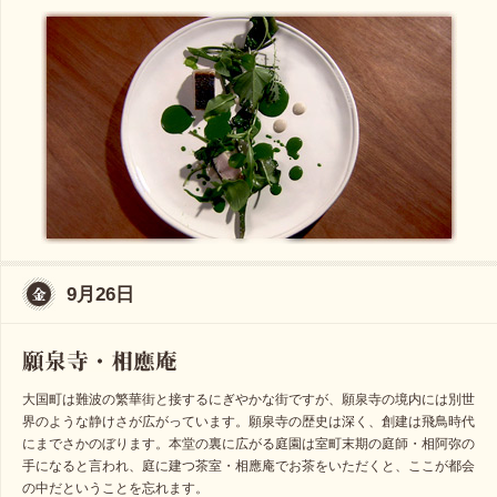
9月26日
大国町は難波の繁華街と接するにぎやかな街ですが、願泉寺の境内には別世
界のような静けさが広がっています。願泉寺の歴史は深く、創建は飛鳥時代
にまでさかのぼります。本堂の裏に広がる庭園は室町末期の庭師・相阿弥の
手になると言われ、庭に建つ茶室・相應庵でお茶をいただくと、ここが都会
の中だということを忘れます。