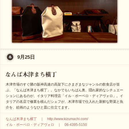
9月25日
木津市場のすぐ隣の阪神高速の高架下にさまざまなジャンルの飲食店が並
ぶ、「なんば木津まち横丁」。なかでもいちばん奥、隠れ家的なシチュエー
ションにあるのが、イタリア料理店「イル・ポーベロ・ディアヴォロ」。イ
タリアの名店で修業を積んだシェフが、木津市場で仕入れた新鮮な野菜と魚
介を、絵画のようなひと皿に仕立てます。
なんば木津まち横丁 ｜ http://www.kizumachi.com/
イル・ポーベロ・ディアヴォロ ｜ 06-4395-5150