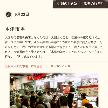
9月22日
大国町の名前の由来となったのは、大国さんこと大国主命を祀る敷津松之
宮・大国主神社です。今から約300年前にこの境内の裏手に商人が集まった
市がもとで、現在の大阪木津卸売市場ができました。商人が自発的に興した
市という気風は今も受け継がれ、「木津の朝市」などのイベントを自主的に
行ない、PRに努めています。
大阪木津卸売市場 市場協会 ｜ 06-6648-1900