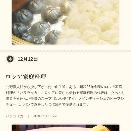
12月12日
北野異人館から少し下がった中山手通にある、昭和26年創業のロシア家庭
料理の「バラライカ」。ロシアに昔から伝わる家庭料理の代表は、たっぷり
野菜を煮込んだ牛骨のスープ“ボルシチ”です。メインディッシュのビーフシ
チューは、パンで蓋をしたつぼ焼きで提供されます。
バラライカ ｜ 078-291-0022