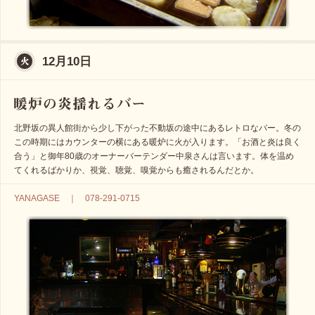
12月10日
北野坂の異人館街から少し下がった不動坂の途中にあるレトロなバー。冬の
この時期にはカウンターの横にある暖炉に火が入ります。「お酒と炎は良く
合う」と御年80歳のオーナーバーテンダー中泉さんは言います。体を温め
てくれるばかりか、視覚、聴覚、嗅覚からも癒されるんだとか。
YANAGASE ｜ 078-291-0715