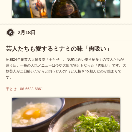
2月18日
芸人たちも愛するミナミの味「肉吸い」
昭和24年創業の大衆食堂「千とせ」。NGKに近い場所柄多くの芸人たちが
通う店。一番の人気メニューは今や大阪名物ともなった「肉吸い」です。大
物芸人が二日酔いだからと肉うどんの“うどん抜き”を頼んだのが始まりで
す。
千とせ 06-6633-6861