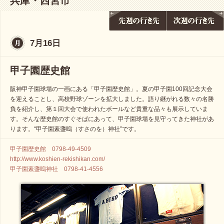
兵庫・西宮市
7月16日
甲子園歴史館
阪神甲子園球場の一画にある「甲子園歴史館」。夏の甲子園100回記念大会
を迎えることし、高校野球ゾーンを拡大しました。語り継がれる数々の名勝
負を紹介し、第１回大会で使われたボールなど貴重な品々も展示していま
す。そんな歴史館のすぐそばにあって、甲子園球場を見守ってきた神社があ
ります。“甲子園素盞嗚（すさのを）神社”です。
甲子園歴史館 0798-49-4509
http://www.koshien-rekishikan.com/
甲子園素盞嗚神社 0798-41-4556