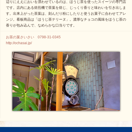
辺りにええにおいを漂わせているのは、ほうじ茶を使ったスイーツの専門店
です。店内にある焙煎機で茶葉を焙じ、じっくり香りと味わいを引き出しま
す。出来上がった茶葉は、刻んだり粉にしたりと使うお菓子に合わせてアレ
ンジ。看板商品は「ほうじ茶テリーヌ」。濃厚なチョコの風味をほうじ茶の
香りが包み込んで、なめらかな口当りです。
お茶の菓さいさい 0798-31-0345
http://ochasai.jp/