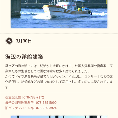
3月30日
垂水区の海岸沿いには、明治から大正にかけて、外国人貿易商や資産家・実
業家たちの別荘として壮麗な洋館が数多く建てられました。
かつてドイツ系貿易商が建てた旧グッゲンハイム邸は、コンサートなどの文
化的催し、結婚式などの貸し会場として活用され、多くの人に愛されていま
す。
孫文記念館 | 078-783-7172
舞子公園管理事務所 | 078-785-5090
旧グッゲンハイム邸 | 078-220-3924