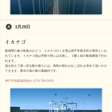
3月29日
阪神間の春の味覚のひとつ、イカナゴのくぎ煮は神戸市垂水区が発祥といわ
れています。イカナゴ漁は早朝５時には出航し、３艘１組の船曳網漁で行わ
れます。
漁を終えて港へ戻る船の後ろには、海鳥の群れがおこぼれを求めて追いかけ
てきます。垂水の海の春の風物詩です。
神戸市漁業協同組合 | 078-706-0456